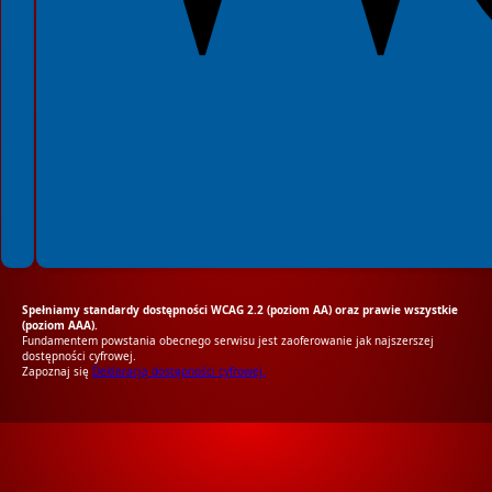
Spełniamy standardy dostępności WCAG 2.2 (poziom AA) oraz prawie wszystkie
(poziom AAA).
Fundamentem powstania obecnego serwisu jest zaoferowanie jak najszerszej
dostępności cyfrowej.
Zapoznaj się
Deklaracją dostępności cyfrowej.
RODO Zgodne
RODO przyjazne narzędzia