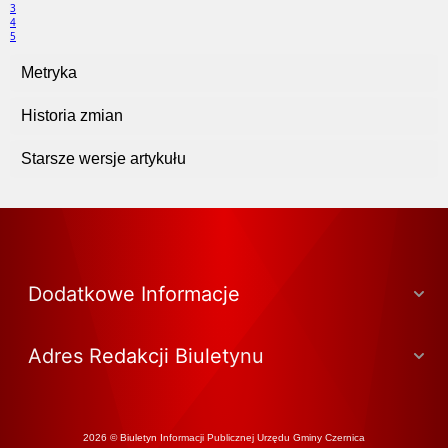
3
4
5
Metryka
Historia zmian
Starsze wersje artykułu
Dodatkowe Informacje
Adres Redakcji Biuletynu
2026 © Biuletyn Informacji Publicznej Urzędu Gminy Czernica