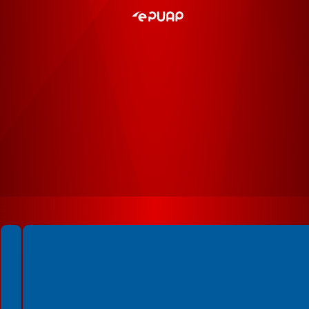
Spełniamy standardy WCAG 2.2
Spełniamy standardy W3C