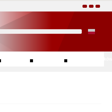
Kliknij aby wyszukać za 
Finanse
Przetargi
Wzory wniosków