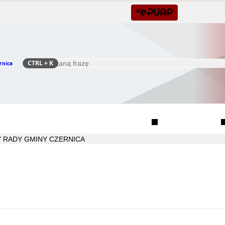
CTRL
+ K
rnica
Szukaj
Rada Seniorów Gminy Czernica
Sołectwa
 RADY GMINY CZERNICA