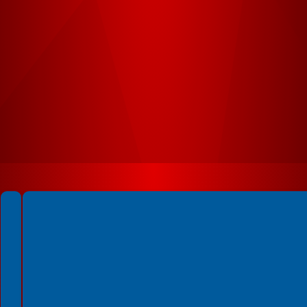
Spełniamy standardy WCAG 2.2
Spełniamy standardy W3C