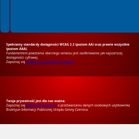
Spełniamy standardy dostępności WCAG 2.2 (poziom AA) oraz prawie wszystkie
(poziom AAA).
Fundamentem powstania obecnego serwisu jest zaoferowanie jak najszerszej
dostępności cyfrowej.
Zapoznaj się
Deklaracją dostępności cyfrowej.
RODO Zgodne
RODO przyjazne narzędzia
Twoja prywatność jest dla nas ważna.
Zapoznaj się
Polityką Prywatności
o przetwarzaniu danych osobowych użytkownika
Biuletyun Informacji Publicznej Urzędu Gminy Czernica.