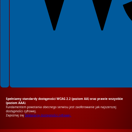
Spełniamy standardy dostępności WCAG 2.2 (poziom AA) oraz prawie wszystkie
(poziom AAA).
Fundamentem powstania obecnego serwisu jest zaoferowanie jak najszerszej
dostępności cyfrowej.
Zapoznaj się
Deklaracją dostępności cyfrowej.