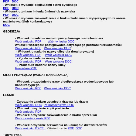
PDF
DOC
- Wniosek o wydanie odpisu aktu stanu cywilnego
PDF
DOC
- Wniosek o zmianę imienia (imion) lub nazwiska
PDF
DOC
- Wniosek o wydanie zaświadczenia o braku okoliczności wyłączających zawarcie
małżeństwa (ślub konkordatowy)
DOC
GEODEZJA
- Wniosek o nadanie numeru porządkowego nieruchomości
Wzór wniosku PDF
Wzór wniosku DOC
-
Wniosek
wszczęcie postępowania dotyczącego podziału nieruchomości
Wzór wniosku PDF
Wzór wniosku DOC
- Wniosek o nadanie nazwy ulicy dla drogi prywatnej
Wzór wniosku PDF
Wzór wniosku DOC
- Zgoda na nadanie nazwy ulicy
Wzór wniosku PDF
Wzór wniosku DOC
- Prodedura nadanie nazwy ulicy
Procedura PDF
SIECI I PRZYŁĄCZA (WODA I KANALIZACJA)
- Wniosek o uzgodnienie trasy sieci/przyłącza wodociągowego
lub
kanalizacyjnego
Wzór wniosku PDF
Wzór wniosku DOC
LEŚNIK
- Zgłoszenie zamiaru usunięcia drzewa lub drzew
Wzór wniosku DOC
Pełnomocnictwo DOC
- Wniosek o wydanie kopii protokołu
Wzór wniosku PDF
- Wniosek o wydanie zaświadczenia o braku sprzeciwu
Wzór zaświadczenia PDF
- Wniosek o wydanie zezwolenia na usunięcie drzew/krzewów
Wzór wniosku EXCEL
Oświadczenie
PDF
DOC
TURYSTYKA