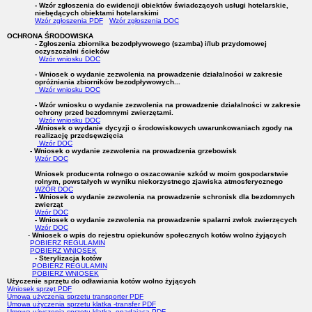
- Wzór zgłoszenia do ewidencji obiektów świadczących usługi hotelarskie,
niebędących obiektami hotelarskimi
Wzór zgłoszenia PDF
Wzór zgłoszenia DOC
OCHRONA ŚRODOWISKA
-
Zgłoszenia zbiornika bezodpływowego (szamba) i/lub przydomowej
oczyszczalni ścieków
Wzór wniosku DOC
- Wniosek o wydanie zezwolenia na prowadzenie działalności w zakresie
opróżniania zbiorników bezodpływowych...
Wzór wniosku DOC
- Wzór wniosku o wydanie zezwolenia na prowadzenie działalności w zakresie
ochrony przed bezdomnymi zwierzętami.
Wzór wniosku DOC
-Wniosek o wydanie dycyzji o środowiskowych uwarunkowaniach zgody na
realizację przedsęwzięcia
Wzór DOC
- Wniosek o wydanie zezwolenia na prowadzenia grzebowisk
Wzór DOC
Wniosek producenta rolnego o oszacowanie szkód w moim gospodarstwie
rolnym, powstałych w wyniku niekorzystnego zjawiska atmosferycznego
WZÓR DOC
- Wniosek o wydanie zezwolenia na prowadzenie schronisk dla bezdomnych
zwierząt
Wzór DOC
- Wniosek o wydanie zezwolenia na prowadzenie spalarni zwłok zwierzęcych
Wzór DOC
-
Wniosek o wpis do rejestru opiekunów społecznych kotów wolno żyjących
POBIERZ REGULAMIN
POBIERZ WNIOSEK
- Sterylizacja kotów
POBIERZ REGULAMIN
POBIERZ WNIOSEK
Użyczenie sprzętu do odławiania kotów wolno żyjących
Wniosek sprzęt PDF
Umowa użyczenia sprzetu transporter PDF
Umowa użyczenia sprzetu klatka -transfer PDF
Umowa użyczenia sprzetu klatka -opadająca PDF