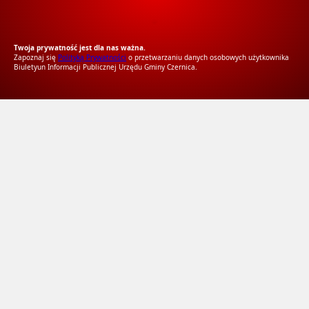
RODO Zgodne
RODO przyjazne narzędzia
Twoja prywatność jest dla nas ważna.
Zapoznaj się
Polityką Prywatności
o przetwarzaniu danych osobowych użytkownika
Biuletyun Informacji Publicznej Urzędu Gminy Czernica.