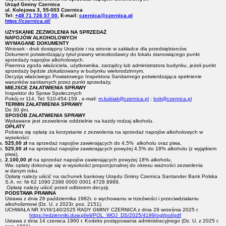
Urząd Gminy Czernica
ul. Kolejowa 3, 55-003 Czernica
Tel:
+48 71 726 57 00
, E-mail:
czernica@czernica.pl
https://czernica.pl/
UZYSKANIE ZEZWOLENIA NA SPRZEDAŻ
NAPOJÓW ALKOHOLOWYCH
WYMAGANE DOKUMENTY
Wniosek - druk dostępny Urzędzie i na stronie w zakładce dla przedsiębiorców.
Dokument potwierdzający tytuł prawny wnioskodawcy do lokalu stanowiącego punkt
sprzedaży napojów alkoholowych.
Pisemna zgoda właściciela, użytkownika, zarządcy lub administratora budynku, jeżeli punkt
sprzedaży będzie zlokalizowany w budynku wielorodzinnym.
Decyzja właściwego Powiatowego Inspektora Sanitarnego potwierdzająca spełnienie
warunków sanitarnych przez punkt sprzedaży.
MIEJSCE ZAŁATWIENIA SPRAWY
Inspektor do Spraw Społecznych
Pokój nr 114, Tel: 510-454-159 , e-mail:
m.kubiak@czernica.pl
;
bok@czernica.pl
TERMIN ZAŁATWIENIA SPRAWY
Do 30 dni.
SPOSÓB ZAŁATWIENIA SPRAWY
Wydawane jest zezwolenie oddzielnie na każdy rodzaj alkoholu.
OPŁATY
Pobiera się opłatę za korzystanie z zezwolenia na sprzedaż napojów alkoholowych w
wysokości:
525,00
zł
na sprzedaż napojów zawierających do 4,5% alkoholu oraz piwa,
525,00 zł
na sprzedaż napojów zawierających powyżej 4,5% do 18% alkoholu (z wyjątkiem
piwa),
2.100,00 zł
na sprzedaż napojów zawierających powyżej 18% alkoholu.
Ww. opłaty dokonuje się w wysokości proporcjonalnej do okresu ważności zezwolenia
w danym roku.
Opłatę należy uiścić na rachunek bankowy Urzędu Gminy Czernica Santander Bank Polska
S.A. nr: Nr 62 1090 2398 0000 0001 4728 8989.
Opłatę należy uiścić przed odbiorem decyzji.
PODSTAWA PRAWNA
Ustawa z dnia 26 października 1982r. o wychowaniu w trzeźwości i przeciwdziałaniu
alkoholizmowi (Dz. U. z 2023r. poz. 2151).
UCHWAŁA NR XVIII/140/2025 RADY GMINY CZERNICA z dnia 29 września 2025 r.
https://edzienniki.duw.pl/eli/POL_WOJ_DS/2025/4199/ogl/pol/pdf
Ustawa z dnia 14 czerwca 1960 r. Kodeks postępowania administracyjnego (Dz. U. z 2025 r.