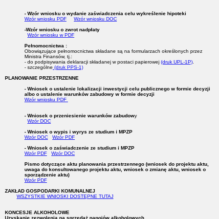
- Wzór wniosku o wydanie zaświadczenia
celu wykreślenie hipoteki
Wzór wniosku PDF
Wzór wniosku DOC
-Wzór wniosku o zwrot nadpłaty
Wzór wniosku w PDF
Pełnomocnictwa :
Obowiązujące pełnomocnictwa składane są na formularzach określonych przez
Ministra Finansów, tj.:
- do podpisywania deklaracji składanej w postaci papierowej
(druk UPL-1P)
.
- szczególne
(druk PPS-1)
PLANOWANIE PRZESTRZENNE
- Wniosek o ustalenie lokalizacji inwestycji celu publicznego w formie decyzji
albo
o ustalenie warunków zabudowy w formie decyzji
Wzór wniosku PDF
- Wniosek o przeniesienie warunków zabudow
y
Wzór DOC
- Wniosek o wypis i wyrys ze studium i MPZP
Wzór DOC
Wzór PDF
- Wniosek o zaświadczenie ze studium i MPZP
Wzór PDF
Wzór DOC
Pismo dotyczące aktu planowania przestrzennego (wniosek do projektu aktu,
uwaga do konsultowanego projektu aktu, wniosek o zmianę aktu, wniosek o
sporządzenie aktu)
Wzór PDF
ZAKŁAD GOSPODARKI KOMUNALNEJ
WSZYSTKIE WNIOSKI DOSTĘPNE TUTAJ
KONCESJE ALKOHOLOWE
Uzyskanie zezwolenia na sprzedaż napojów alkoholowych