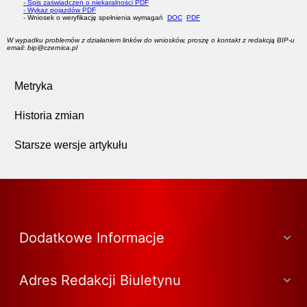
- Spis zaświadczeń o niekaralności PDF
- Wykaz pojazdów PDF
- Wniosek o weryfikację spełnienia wymagań
DOC
PDF
W wypadku problemów z działaniem linków do wniosków, proszę o kontakt z redakcją BIP-u
email: bip@czernica.pl
Metryka
Historia zmian
Starsze wersje artykułu
Dodatkowe Informacje
Adres Redakcji Biuletynu