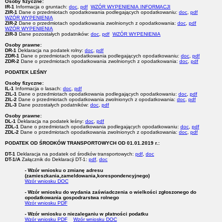
Osoby fizyczne:
IR-1
Informacja o gruntach:
doc
,
pdf
WZÓR WYPENIENIA INFORMACJI
ZIR-1
Dane o przedmiotach opodatkowania podlegających opodatkowaniu:
doc
,
pdf
WZÓR WYPENIENIA
ZIR-2
Dane o przedmiotach opodatkowania zwolnionych z opodatkowania:
doc
,
pdf
WZÓR WYPENIENIA
ZIR-3
Dane pozostałych podatników:
doc
,
pdf
WZÓR WYPENIENIA
Osoby prawne:
DR-1
Deklaracja na podatek rolny:
doc
,
pdf
ZDR-1
Dane o przedmiotach opodatkowania podlegających opodatkowaniu:
doc
,
pdf
ZDR-2
Dane o przedmiotach opodatkowania zwolnionych z opodatkowania:
doc
,
pdf
PODATEK LEŚNY
Osoby fizyczne:
IL-1
Informacja o lasach:
doc
,
pdf
ZIL-1
Dane o przedmiotach opodatkowania podlegających opodatkowaniu:
doc
,
pdf
ZIL-2
Dane o przedmiotach opodatkowania zwolnionych z opodatkowania:
doc
,
pdf
ZIL-3
Dane pozostałych podatników:
doc
,
pdf
Osoby prawne:
DL-1
Deklaracja na podatek leśny:
doc
,
pdf
ZDL-1
Dane o przedmiotach opodatkowania podlegających opodatkowaniu:
doc
,
pdf
ZDL-2
Dane o przedmiotach opodatkowania zwolnionych z opodatkowania:
doc
,
pdf
PODATEK OD ŚRODKÓW TRANSPORTOWYCH OD 01.01.2019 r.:
DT-1
Deklaracja na podatek od środków transportowych:
pdf
,
doc
DT-1/A
Załącznik do Deklaracji DT-1:
pdf
,
doc
- Wzór wniosku o zmianę adresu
(zamieszkania,zameldowania,korespondencyjnego)
Wzór wniosku DOC
- Wzór wniosku do wydania zaświadczenia o wielkości zgłoszonego do
opodatkowania gospodrarstwa rolnego
Wzór wniosku PDF
- Wzór wniosku o niezaleganiu w płatności podatku
Wzór wniosku PDF
Wzór wniosku DOC