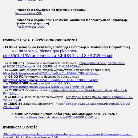
- Wniosek o zezwolenie na ustawienie reklamy
Wzór wniosku PDF
-
Wniosek o uzgodnienie i ustalenie warunków technicznych na lokalizację
zjazdu z drogi gminnej
Wzór wniosku DOC
EWIDENCJA DZIAŁALNOŚCI GOPOSPODARCZEJ
- CEIDG-1 Wniosek do Centralnej Ewidencji i Informacji o Działalności Gospodarczej
https://pliki.biznes.gov.pl/biznes-
link
pl/20251021/Wzor_formularza_CEIDG-1_v_3.2_01012026.pdf
a)
CEIDG-RB
Informacja o rachunkach bankowych -
https://pliki.biznes.gov.pl/biznes-
pl/20251021/Zalacznik_CEIDG-RB_v6.4_01012026.pdf
b)
CEIDG-MW
Dodatkowe miejsca wykonywania działalności gospodarczej -
https://pliki.biznes.gov.pl/20241003/pliki/CEIDG-MW_29082024.pdf
c)
CEIDG-RD
Wykonywana działalność gospodarcza -
https://pliki.biznes.gov.pl/20241003/pliki/CEIDG-RD_29082024.pdf
d)
CEIDG-POPR
Korekta wniosku do CEIDG -
https://pliki.biznes.gov.pl/20211117/pliki/CEIDG-POPR_v6.2.pdf
e)
CEIDG-PN
Pełnomocnictwa -
https://pliki.biznes.gov.pl/akademia/Instrukcje/CEIDG-
PN_3.0.pdf
f)
CEIDG-SC
Udział w spółkach cywilnych -
https://pliki.biznes.gov.pl/20211117/pliki/CEIDG-
SC_v6.3.pdf
g)
CEIDG-ZS
Zarządca sukcesyjny -
https://pliki.biznes.gov.pl/akademia/Instrukcje/CEIDG-
ZS_3.0.pdf
- Polska Klasyfikacja Działalności (PKD) obowiązująca od 01.01.2025 r.
link
https://www.dziennikustaw.gov.pl/D2024000193601.pdf
EWIDENCJA LUDNOŚCI
Klauzula informacyjna dot. przetwarzania danych osobowych w związku z ustawą z dnia 5
stycznia 2011 r. Kodeks wyborczy PDF