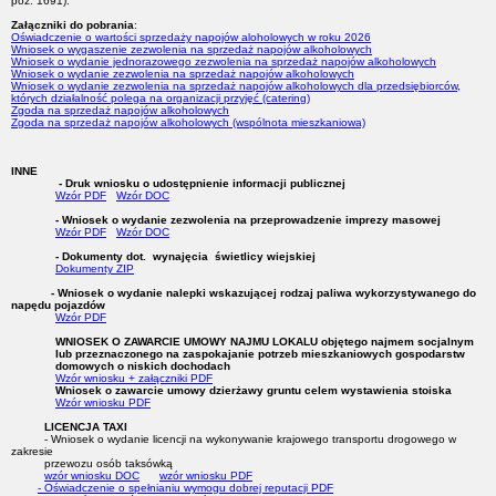
poz. 1691).
Załączniki do pobrania
:
Oświadczenie o wartości sprzedaży napojów aloholowych w roku 2026
Wniosek o wygaszenie zezwolenia na sprzedaż napojów alkoholowych
Wniosek o wydanie jednorazowego zezwolenia na sprzedaż napojów alkoholowych
Wniosek o wydanie zezwolenia na sprzedaż napojów alkoholowych
Wniosek o wydanie zezwolenia na sprzedaż napojów alkoholowych dla przedsiębiorców,
których działalność polega na organizacji przyjęć (catering)
Zgoda na sprzedaż napojów alkoholowych
Zgoda na sprzedaż napojów alkoholowych (wspólnota mieszkaniowa)
INNE
- Druk wniosku o udostępnienie informacji publicznej
Wzór PDF
Wzór DOC
- Wniosek o wydanie zezwolenia na przeprowadzenie imprezy masowej
Wzór PDF
Wzór DOC
- Dokumenty dot. wynajęcia świetlicy wiejskiej
Dokumenty ZIP
- Wniosek o wydanie nalepki wskazującej rodzaj paliwa wykorzystywanego do
napędu pojazdów
Wzór PDF
WNIOSEK O ZAWARCIE UMOWY NAJMU LOKALU objętego najmem socjalnym
lub przeznaczonego na zaspokajanie potrzeb mieszkaniowych gospodarstw
domowych o niskich dochodach
Wzór wniosku + załączniki PDF
Wniosek o zawarcie umowy dzierżawy gruntu celem wystawienia stoiska
Wzór wniosku PDF
LICENCJA TAXI
- Wniosek o wydanie licencji na wykonywanie krajowego transportu drogowego w
zakresie
przewozu osób taksówką
wzór wniosku DOC
wzór wniosku PDF
- Oświadczenie o spełnianiu wymogu dobrej reputacji PDF