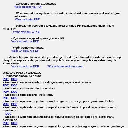
- Zgłozenie pobytu czasowego
Wzór zgłoszenia PDF
-
Wzór wniosku o wydanie zaświadczenia o braku meldunku pod wskaznym
adresem
Wzór wniosku PDF
- Zgłoszenie powrotu z wyjazdu poza granice RP trwającego dłużej niż 6
miesięcy
Wzór wniosku w PDF
- Zgłoszenie wyjazdu poza granice RP
Wzór wniosku w PDF
- Wzór pełnomocnictwa
Wzór wniosku w PDF
- Wniosek o przekazanie danych do rejestru danych kontaktowych / o aktualizację
danych w rejestrze danych kontaktowych / o usunięcie danych z rejestru danych
kontaktowych.
Wzór wniosku w PDF
Złóż wniosek elektronicznie
URZĄD STANU CYWILNEGO
- Pełnomocnictwo do spraw
PDF
DOC
- Wniosek o nadanie medalu za długoletnie pożycie małżeńskie
PDF
DOC
- Wniosek o sprostowanie tresci aktu
PDF
DOC
- Wniosek o uzupełnienie treści aktu
PDF
DOC
- Wniosek o wpisanie wyroku rozwodowego orzeczonego poza granicami Polski
PDF
DOC
- Wniosek o wpisanie zagranicznego aktu małżeństwa do polskiego rejestru stanu
cywilnego
DOC
- Wniosek o wpisanie zagranicznego aktu urodzenia do polskiego rejestru stanu
cywilnego
PDF
DOC
- Wniosek o wpisanie zagranicznego aktu zgonu do polskiego rejestru stanu cywilnego