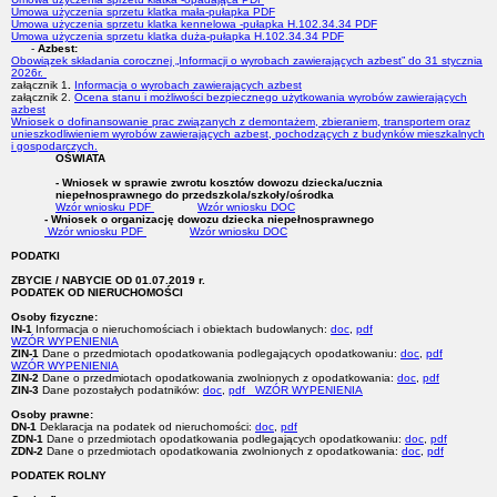
Umowa użyczenia sprzetu klatka mała-pułapka PDF
Umowa użyczenia sprzetu klatka kennelowa -pułapka H.102.34.34 PDF
Umowa użyczenia sprzetu klatka duża-pułapka H.102.34.34 PDF
-
Azbest:
Obowiązek składania corocznej „Informacji o wyrobach zawierających azbest” do 31 stycznia
2026r.
załącznik 1
.
Informacja o wyrobach zawierających azbest
załącznik 2.
Ocena stanu i możliwości bezpiecznego użytkowania wyrobów zawierających
azbest
Wniosek o dofinansowanie prac związanych z demontażem, zbieraniem, transportem oraz
unieszkodliwieniem wyrobów zawierających azbest, pochodzących z budynków mieszkalnych
i gospodarczych.
OŚWIATA
- Wniosek w sprawie zwrotu kosztów dowozu dziecka/ucznia
niepełnosprawnego do przedszkola/szkoły/ośrodka
Wzór wniosku PDF
Wzór wniosku DOC
- Wniosek o organizację dowozu dziecka niepełnosprawnego
Wzór wniosku PDF
Wzór wniosku DOC
PODATKI
ZBYCIE / NABYCIE OD 01.07.2019 r.
PODATEK OD NIERUCHOMOŚCI
Osoby fizyczne:
IN-1
Informacja o nieruchomościach i obiektach budowlanych:
doc
,
pdf
WZÓR WYPENIENIA
ZIN-1
Dane o przedmiotach opodatkowania podlegających opodatkowaniu:
doc
,
pdf
WZÓR WYPENIENIA
ZIN-2
Dane o przedmiotach opodatkowania zwolnionych z opodatkowania:
doc
,
pdf
ZIN-3
Dane pozostałych podatników:
doc
,
pdf
WZÓR WYPENIENIA
Osoby prawne:
DN-1
Deklaracja na podatek od nieruchomości:
doc
,
pdf
ZDN-1
Dane o przedmiotach opodatkowania podlegających opodatkowaniu:
doc
,
pdf
ZDN-2
Dane o przedmiotach opodatkowania zwolnionych z opodatkowania:
doc
,
pdf
PODATEK ROLNY