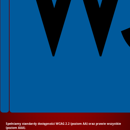
Spełniamy standardy dostępności WCAG 2.2 (poziom AA) oraz prawie wszystkie
(poziom AAA).