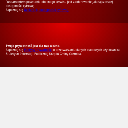
Fundamentem powstania obecnego serwisu jest zaoferowanie jak najszerszej
dostępności cyfrowej.
Zapoznaj się
Deklaracją dostępności cyfrowej.
RODO Zgodne
RODO przyjazne narzędzia
Twoja prywatność jest dla nas ważna.
Zapoznaj się
Polityką Prywatności
o przetwarzaniu danych osobowych użytkownika
Biuletyun Informacji Publicznej Urzędu Gminy Czernica.