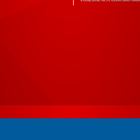
e-Doręczenia: AE:PL-63304-59867-GRE
W3C