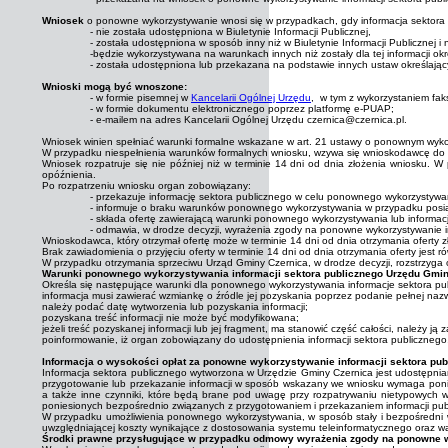
Wniosek
o ponowne wykorzystywanie wnosi się w przypadkach, gdy informacja sektora 
- nie została udostępniona w Biuletynie Informacji Publicznej,
- została udostępniona w sposób inny niż w Biuletynie Informacji Publiczne
-będzie wykorzystywana na warunkach innych niż zostały dla tej informacji ok
- została udostępniona lub przekazana na podstawie innych ustaw określający
Wnioski mogą być wnoszone:
- w formie pisemnej w
Kancelarii Ogólnej Urzędu
, w tym z wykorzystaniem fak
- w formie dokumentu elektronicznego poprzez platformę e-PUAP;
- e-mailem na adres Kancelarii Ogólnej Urzędu czernica@czernica.pl.
Wniosek winien spełniać warunki formalne wskazane w art. 21 ustawy o ponownym wykor
W przypadku niespełnienia warunków formalnych wniosku, wzywa się wnioskodawcę do u
Wniosek rozpatruje się nie później niż w terminie 14 dni od dnia złożenia wniosku. 
opóźnienia.
Po rozpatrzeniu wniosku organ zobowiązany:
- przekazuje informację sektora publicznego w celu ponownego wykorzystyw
- informuje o braku warunków ponownego wykorzystywania w przypadku posiad
- składa ofertę zawierającą warunki ponownego wykorzystywania lub informa
- odmawia, w drodze decyzji, wyrażenia zgody na ponowne wykorzystywanie in
Wnioskodawca, który otrzymał ofertę może w terminie 14 dni od dnia otrzymania oferty 
Brak zawiadomienia o przyjęciu oferty w terminie 14 dni od dnia otrzymania oferty jest
W przypadku otrzymania sprzeciwu Urząd Gminy Czernica, w drodze decyzji, rozstrzyg
Warunki ponownego wykorzystywania informacji sektora publicznego Urzędu Gmin
Określa się następujące warunki dla ponownego wykorzystywania informacje sektora pub
informacja musi zawierać wzmiankę o źródle jej pozyskania poprzez podanie pełnej na
należy podać datę wytworzenia lub pozyskania informacji;
pozyskana treść informacji nie może być modyfikowana;
jeżeli treść pozyskanej informacji lub jej fragment, ma stanowić część całości, należy ją
poinformowanie, iż organ zobowiązany do udostępnienia informacji sektora publicznego,
Informacja o wysokości opłat za ponowne wykorzystywanie informacji sektora pub
Informacja sektora publicznego wytworzona w Urzędzie Gminy Czernica jest udostępnia
przygotowanie lub przekazanie informacji w sposób wskazany we wniosku wymaga poniesi
a także inne czynniki, które będą brane pod uwagę przy rozpatrywaniu nietypowych 
poniesionych bezpośrednio związanych z przygotowaniem i przekazaniem informacji pub
W przypadku umożliwienia ponownego wykorzystywania, w sposób stały i bezpośredni 
uwzględniającej koszty wynikające z dostosowania systemu teleinformatycznego oraz wa
Środki prawne przysługujące w przypadku odmowy wyrażenia zgody na ponowne w