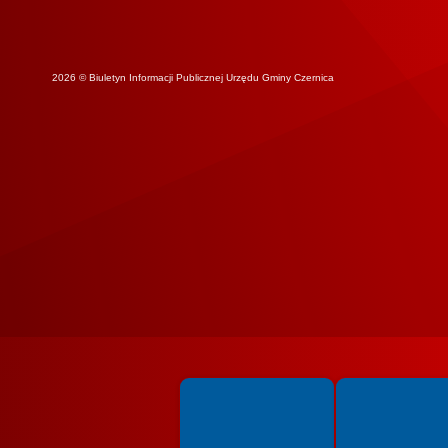
2026 © Biuletyn Informacji Publicznej Urzędu Gminy Czernica
Spełniamy standardy WCAG 2.2
Spełniamy standardy 