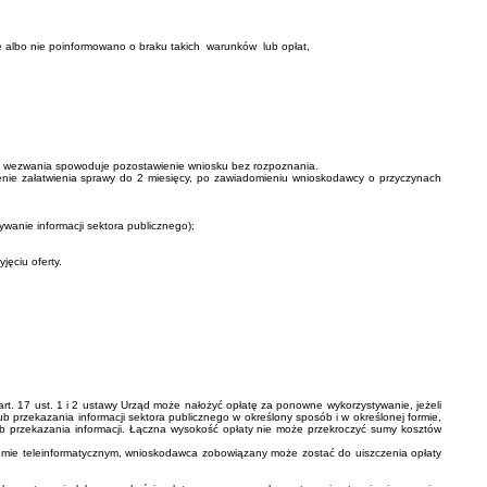
ie albo nie poinformowano o braku takich warunków lub opłat,
ia wezwania spowoduje pozostawienie wniosku bez rozpoznania.
użenie załatwienia sprawy do 2 miesięcy, po zawiadomieniu wnioskodawcy o przyczynach
anie informacji sektora publicznego);
ęciu oferty.
t. 17 ust. 1 i 2 ustawy Urząd może nałożyć opłatę za ponowne wykorzystywanie, jeżeli
 przekazania informacji sektora publicznego w określony sposób i w określonej formie,
b przekazania informacji. Łączna wysokość opłaty nie może przekroczyć sumy kosztów
emie teleinformatycznym, wnioskodawca zobowiązany może zostać do uiszczenia opłaty