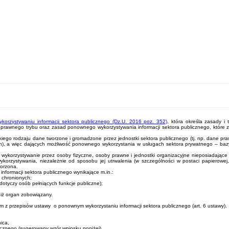
orzystywaniu informacji sektora publicznego (Dz.U. 2016 poz. 352),
która określa zasady i 
rawnego trybu oraz zasad ponownego wykorzystywania informacji sektora publicznego, które z
elkiego rodzaju dane tworzone i gromadzone przez jednostki sektora publicznego (tj. np. dane pr
ch), a więc dających możliwość ponownego wykorzystania w usługach sektora prywatnego – bazy 
ć
wykorzystywanie przez osoby fizyczne, osoby prawne i jednostki organizacyjne nieposiadając
rzystywania, niezależnie od sposobu jej utrwalenia (w szczególności w postaci papierowej, e
worzona.
nformacji sektora publicznego wynikające m.in.:
o chronionych;
 dotyczy osób pełniących funkcje publiczne);
niż organ zobowiązany.
 z przepisów ustawy o ponownym wykorzystaniu informacji sektora publicznego (art. 6 ustawy).
ica,
icznego (sugerowany wzór wniosku poniżej)