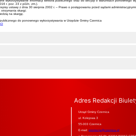
 wykorzystywanie informacji sektora publicznego oraz do decyzji o warunkach ponownego wyk
16 r. poz. 23 z późn. zm.).
sy ustawy z dnia 30 sierpnia 2002 r. – Prawo o postępowaniu przed sądami administracyjnymi (Dz
 otrzymania skargi;
iedzią na skargę.
ra publicznego do ponownego wykorzystywania w Urzędzie Gminy Czernica
GO
Adres Redakcji Biule
Urząd Gminy Czernica
ul. Kolejowa 3
55-003 Czernica
E-mail:
promocja@czernica.pl