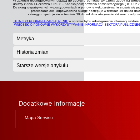
W zakresie nieuregulowanym ustawą do decyzji o odmowie wyrażenia zgody na ponowne
ustawy z dnia 14 czerwca 1960 r. – Kodeks postępowania administracyjnego (Dz. U. z 20
Do skarg rozpatrywanych w postępowaniach o ponowne wykorzystywanie stosuje się przepi
- przekazanie akt i odpowiedzi na skargę następuje w terminie 15 dni od dnia
- skargę rozpatruje się w terminie 30 dni od dnia otrzymania akt wraz z odpow
TUTAJ DO POBRANIA ZARZĄDZENIE
w sprawie trybu udostępniania informacji sekto
WNIOSEK O PONOWNE WYKORZYSTYWANIE INFORMACJI SEKTORA PUBLICZNE
Metryka
Historia zmian
Starsze wersje artykułu
Dodatkowe Informacje
Mapa Serwisu