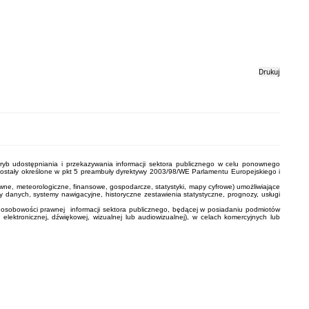
Drukuj
tryb udostępniania i przekazywania informacji sektora publicznego w celu ponownego
ostały określone w pkt 5 preambuły dyrektywy 2003/98/WE Parlamentu Europejskiego i
awne, meteorologiczne, finansowe, gospodarcze, statystyki, mapy cyfrowe) umożliwiające
danych, systemy nawigacyjne, historyczne zestawienia statystyczne, prognozy, usługi
e osobowości prawnej informacji sektora publicznego, będącej w posiadaniu podmiotów
lektronicznej, dźwiękowej, wizualnej lub audiowizualnej), w celach komercyjnych lub