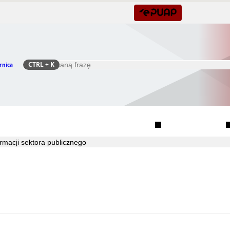
CTRL
+ K
rnica
Szukaj
Rada Seniorów Gminy Czernica
Sołectwa
macji sektora publicznego