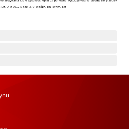
orzystywania lub o wysokości opłat za ponowne wykorzystywanie stosuje się przepisy
. U. z 2012 r. poz. 270, z późn. zm.) z tym, że:
tynu