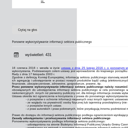
Czytaj na głos
Ponowne wykorzystywanie informacji sektora publicznego
wyświetleń:
431
16 czerwca 2016 r. weszła w życie
ustawa z dnia 25 lutego 2016 r. o ponownym wyk
wykorzystania. Podstawowym celem ustawy jest wprowadzenie do krajowego porządku p
Rady z dnia 17 listopada 2003 r.
Zgodnie z definicją Komisji Europejskiej, informację sektora publicznego stanowią wsz
ich agregację i udostępnianie w postaci nowych produktów bądź usług (elektroniczny
finansowe, ubezpieczeniowe, zdrowotne, gospodarcze, prawne, itp.
Przez ponowne wykorzystywanie informacji sektora publicznego należy rozumie
obowiązanych do udostępnienia informacji sektora publicznego w celu ponownego wyko
niekomercyjnych innych niż pierwotny publiczny cel, dla którego informacja została wyt
Ustawa określa też ograniczenia w korzystaniu z prawa do ponownego wykorzystywania i
- z przepisów o ochronie informacji niejawnych oraz innych tajemnic ustawow
- ze względu na prywatność osoby fizycznej lub tajemnicę przedsiębiorcy (nie
- z przepisów innych ustaw;
- z praw autorskich i praw pokrewnych, które przysługują innemu podmiotowi 
Prawo do dostępu do informacji sektora publicznego podlega ograniczeniom wynikającym
Zasady udostępniania i przekazywania informacji sektora publicznego
Ponownemu wykorzystywaniu podlega informacja sektora publicznego:
- udostępniona na stronie Biuletynu Informacji Publicznej Urzędu Gminy Czern
- przekazana na wniosek o ponowne wykorzystywanie informacji sektora publ