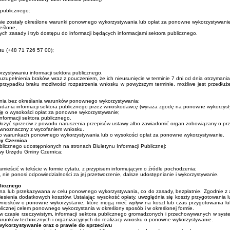
publicznego:
j i nie zostały określone warunki ponownego wykorzystywania lub opłat za ponowne wykorzystywan
reślone,
ch zasady i tryb dostępu do informacji będących informacjami sektora publicznego.
su (+48 71 726 57 00);
zystywaniu informacji sektora publicznego.
zupełnienia braków, wraz z pouczeniem, że ich nieusunięcie w terminie 7 dni od dnia otrzyman
W przypadku braku możliwości rozpatrzenia wniosku w powyższym terminie, możliwe jest przedł
ania bez określania warunków ponownego wykorzystywania;
ania informacji sektora publicznego przez wnioskodawcę (wyraża zgodę na ponowne wykorzystyw
cję o wysokości opłat za ponowne wykorzystywanie;
formacji sektora publicznego.
złożyć sprzeciw z powodu naruszenia przepisów ustawy albo zawiadomić organ zobowiązany o przyj
 równoznaczny z wycofaniem wniosku.
a o warunkach ponownego wykorzystywania lub o wysokości opłat za ponowne wykorzystywanie.
y Czernica
licznego udostępnionych na stronach Biuletynu Informacji Publicznej:
zwy Urzędu Gminy Czernica;
 zamieścić w tekście w formie cytatu, z przypisem informującym o źródle pochodzenia;
 nie ponosi odpowiedzialności za jej przetworzenie, dalsze udostępnianie i wykorzystywanie.
licznego
na lub przekazywana w celu ponownego wykorzystywania, co do zasady, bezpłatnie. Zgodnie z ar
enia dodatkowych kosztów. Ustalając wysokość opłaty, uwzględnia się koszty przygotowania lub
wniosków o ponowne wykorzystanie, które mogą mieć wpływ na koszt lub czas przygotowania lu
licznej celem ponownego wykorzystania w określony sposób i w określonej formie.
w czasie rzeczywistym, informacji sektora publicznego gromadzonych i przechowywanych w syst
runków technicznych i organizacyjnych do realizacji wniosku o ponowne wykorzystywanie.
ykorzystywanie oraz o prawie do sprzeciwu