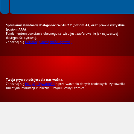
Spełniamy standardy dostępności WCAG 2.2 (poziom AA) oraz prawie wszystkie
(poziom AAA).
Fundamentem powstania obecnego serwisu jest zaoferowanie jak najszerszej
dostępności cyfrowej.
Zapoznaj się
Deklaracją dostępności cyfrowej.
RODO Zgodne
RODO przyjazne narzędzia
Twoja prywatność jest dla nas ważna.
Zapoznaj się
Polityką Prywatności
o przetwarzaniu danych osobowych użytkownika
Biuletyun Informacji Publicznej Urzędu Gminy Czernica.