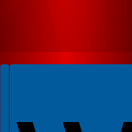
Spełniamy standardy WCAG 2.2
Spełniamy standardy W3C