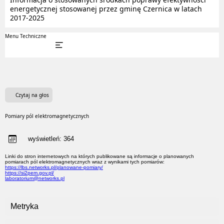
energetycznej stosowanej przez gminę Czernica w latach
2017-2025
Menu Techniczne
Czytaj na głos
Pomiary pól elektromagnetycznych
wyświetleń:
364
Linki do stron internetowych na których publikowane są informacje o planowanych
pomiarach pól elektromagnetycznych wraz z wynikami tych pomiarów:
https://lbs.networks.pl/planowane-pomiary/
https://si2pem.gov.pl/
laboratorium@networks.pl
Metryka