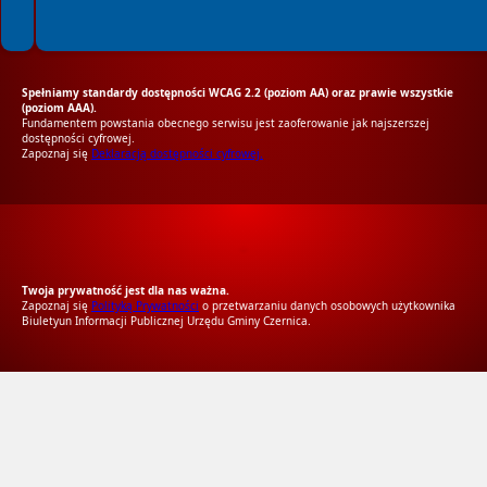
Spełniamy standardy dostępności WCAG 2.2 (poziom AA) oraz prawie wszystkie
(poziom AAA).
Fundamentem powstania obecnego serwisu jest zaoferowanie jak najszerszej
dostępności cyfrowej.
Zapoznaj się
Deklaracją dostępności cyfrowej.
RODO Zgodne
RODO przyjazne narzędzia
Twoja prywatność jest dla nas ważna.
Zapoznaj się
Polityką Prywatności
o przetwarzaniu danych osobowych użytkownika
Biuletyun Informacji Publicznej Urzędu Gminy Czernica.