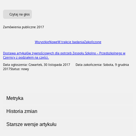
Czytaj na głos
Zamówienia publiczne 2017
Wszystkie
Nowe
W trakcie badania
Zakończone
Dostawa artykułów żywnościowych dla potrzeb Zespołu Szkolno – Przedszkolnego w
Czernicy z podziałem na części.
Data ogłoszenia: Czwartek, 30 listopada 2017
Data zakończenia: Sobota, 9 grudnia
2017
Status: nowy
Metryka
Historia zmian
Starsze wersje artykułu