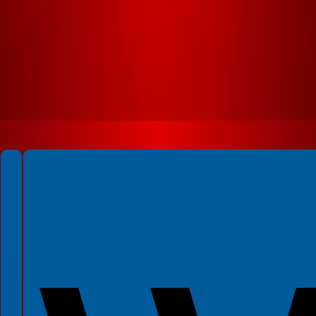
Spełniamy standardy WCAG 2.2
Spełniamy standardy W3C