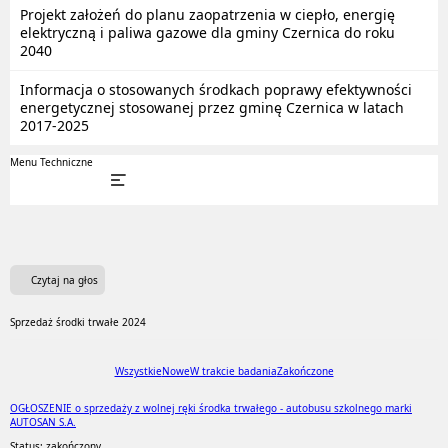
Projekt założeń do planu zaopatrzenia w ciepło, energię
elektryczną i paliwa gazowe dla gminy Czernica do roku
2040
Informacja o stosowanych środkach poprawy efektywności
energetycznej stosowanej przez gminę Czernica w latach
2017-2025
Menu Techniczne
Czytaj na głos
Sprzedaż środki trwałe 2024
Wszystkie
Nowe
W trakcie badania
Zakończone
OGŁOSZENIE o sprzedaży z wolnej ręki środka trwałego - autobusu szkolnego marki
AUTOSAN S.A.
Status: zakończony