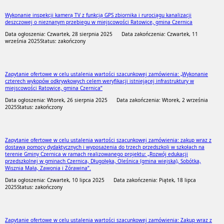
Wykonanie inspekcji kamerą TV z funkcją GPS zbiornika i rurociągu kanalizacji
deszczowej o nieznanym przebiegu w miejscowości Ratowice, gmina Czernica
Data ogłoszenia: Czwartek, 28 sierpnia 2025
Data zakończenia: Czwartek, 11
września 2025
Status: zakończony
Zapytanie ofertowe w celu ustalenia wartości szacunkowej zamówienia: „Wykonanie
czterech wykopów odkrywkowych celem weryfikacji istniejącej infrastruktury w
miejscowości Ratowice, gmina Czernica”
Data ogłoszenia: Wtorek, 26 sierpnia 2025
Data zakończenia: Wtorek, 2 września
2025
Status: zakończony
Zapytanie ofertowe w celu ustalenia wartości szacunkowej zamówienia: zakup wraz z
dostawą pomocy dydaktycznych i wyposażenia do trzech przedszkoli w szkołach na
terenie Gminy Czernica w ramach realizowanego projektu: „Rozwój edukacji
przedszkolnej w gminach Czernica, Długołęka, Oleśnica (gmina wiejska), Sobótka,
Wisznia Mała, Zawonia i Żórawina”.
Data ogłoszenia: Czwartek, 10 lipca 2025
Data zakończenia: Piątek, 18 lipca
2025
Status: zakończony
Zapytanie ofertowe w celu ustalenia wartości szacunkowej zamówienia: Zakup wraz z