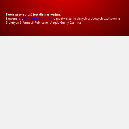
RODO Zgodne
RODO przyjazne narzędzia
Twoja prywatność jest dla nas ważna.
Zapoznaj się
Polityką Prywatności
o przetwarzaniu danych osobowych użytkownika
Biuletyun Informacji Publicznej Urzędu Gminy Czernica.