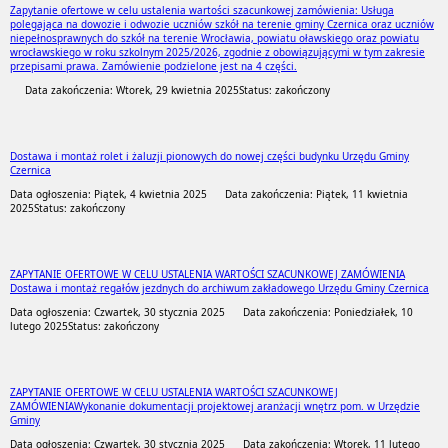
Zapytanie ofertowe w celu ustalenia wartości szacunkowej zamówienia: Usługa
polegająca na dowozie i odwozie uczniów szkół na terenie gminy Czernica oraz uczniów
niepełnosprawnych do szkół na terenie Wrocławia, powiatu oławskiego oraz powiatu
wrocławskiego w roku szkolnym 2025/2026, zgodnie z obowiązującymi w tym zakresie
przepisami prawa. Zamówienie podzielone jest na 4 części.
Data zakończenia: Wtorek, 29 kwietnia 2025
Status: zakończony
Dostawa i montaż rolet i żaluzji pionowych do nowej części budynku Urzędu Gminy
Czernica
Data ogłoszenia: Piątek, 4 kwietnia 2025
Data zakończenia: Piątek, 11 kwietnia
2025
Status: zakończony
ZAPYTANIE OFERTOWE W CELU USTALENIA WARTOŚCI SZACUNKOWEJ ZAMÓWIENIA
Dostawa i montaż regałów jezdnych do archiwum zakładowego Urzędu Gminy Czernica
Data ogłoszenia: Czwartek, 30 stycznia 2025
Data zakończenia: Poniedziałek, 10
lutego 2025
Status: zakończony
ZAPYTANIE OFERTOWE W CELU USTALENIA WARTOŚCI SZACUNKOWEJ
ZAMÓWIENIAWykonanie dokumentacji projektowej aranżacji wnętrz pom. w Urzędzie
Gminy
Data ogłoszenia: Czwartek, 30 stycznia 2025
Data zakończenia: Wtorek, 11 lutego