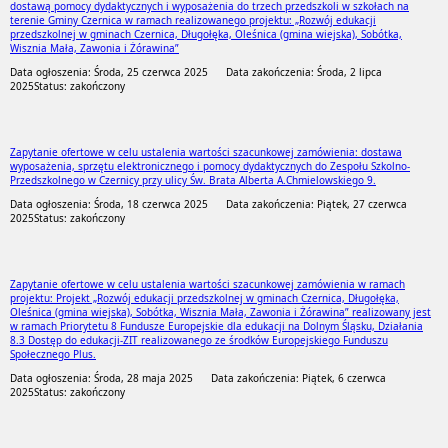
dostawą pomocy dydaktycznych i wyposażenia do trzech przedszkoli w szkołach na
terenie Gminy Czernica w ramach realizowanego projektu: „Rozwój edukacji
przedszkolnej w gminach Czernica, Długołęka, Oleśnica (gmina wiejska), Sobótka,
Wisznia Mała, Zawonia i Żórawina”
Data ogłoszenia: Środa, 25 czerwca 2025
Data zakończenia: Środa, 2 lipca
2025
Status: zakończony
Zapytanie ofertowe w celu ustalenia wartości szacunkowej zamówienia: dostawa
wyposażenia, sprzętu elektronicznego i pomocy dydaktycznych do Zespołu Szkolno-
Przedszkolnego w Czernicy przy ulicy Św. Brata Alberta A.Chmielowskiego 9.
Data ogłoszenia: Środa, 18 czerwca 2025
Data zakończenia: Piątek, 27 czerwca
2025
Status: zakończony
Zapytanie ofertowe w celu ustalenia wartości szacunkowej zamówienia w ramach
projektu: Projekt „Rozwój edukacji przedszkolnej w gminach Czernica, Długołęka,
Oleśnica (gmina wiejska), Sobótka, Wisznia Mała, Zawonia i Żórawina” realizowany jest
w ramach Priorytetu 8 Fundusze Europejskie dla edukacji na Dolnym Śląsku, Działania
8.3 Dostęp do edukacji-ZIT realizowanego ze środków Europejskiego Funduszu
Społecznego Plus.
Data ogłoszenia: Środa, 28 maja 2025
Data zakończenia: Piątek, 6 czerwca
2025
Status: zakończony