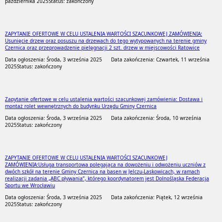
października 2025
Status: zakończony
ZAPYTANIE OFERTOWE W CELU USTALENIA WARTOŚCI SZACUNKOWEJ ZAMÓWIENIA:
Usunięcie drzew oraz posuszu na drzewach do tego wytypowanych na terenie gminy
Czernica oraz przeprowadzenie pielęgnacji 2 szt. drzew w miejscowości Ratowice
Data ogłoszenia: Środa, 3 września 2025
Data zakończenia: Czwartek, 11 września
2025
Status: zakończony
Zapytanie ofertowe w celu ustalenia wartości szacunkowej zamówienia: Dostawa i
montaż rolet wewnętrznych do budynku Urzędu Gminy Czernica
Data ogłoszenia: Środa, 3 września 2025
Data zakończenia: Środa, 10 września
2025
Status: zakończony
ZAPYTANIE OFERTOWE W CELU USTALENIA WARTOŚCI SZACUNKOWEJ
ZAMÓWIENIA:Usługa transportowa polegająca na dowożeniu i odwożeniu uczniów z
dwóch szkół na terenie Gminy Czernica na basen w Jelczu-Laskowicach, w ramach
realizacji zadania „ABC pływania”, którego koordynatorem jest Dolnośląska Federacja
Sportu we Wrocławiu
Data ogłoszenia: Środa, 3 września 2025
Data zakończenia: Piątek, 12 września
2025
Status: zakończony