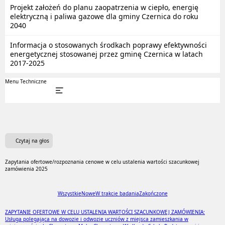
Projekt założeń do planu zaopatrzenia w ciepło, energię
elektryczną i paliwa gazowe dla gminy Czernica do roku
2040
Informacja o stosowanych środkach poprawy efektywności
energetycznej stosowanej przez gminę Czernica w latach
2017-2025
Menu Techniczne
Czytaj na głos
Zapytania ofertowe/rozpoznania cenowe w celu ustalenia wartości szacunkowej
zamówienia 2025
Wszystkie
Nowe
W trakcie badania
Zakończone
ZAPYTANIE OFERTOWE W CELU USTALENIA WARTOŚCI SZACUNKOWEJ ZAMÓWIENIA:
Usługa polegająca na dowozie i odwozie uczniów z miejsca zamieszkania w