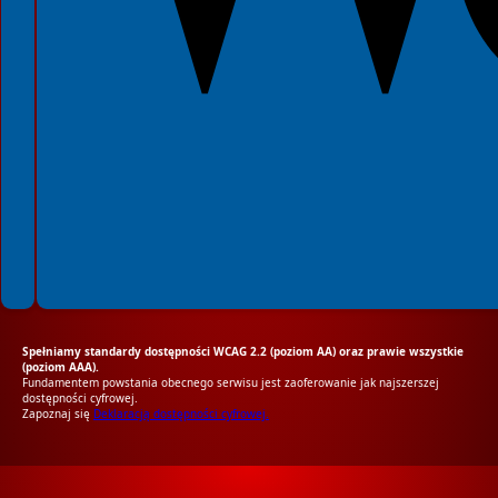
Spełniamy standardy dostępności WCAG 2.2 (poziom AA) oraz prawie wszystkie
(poziom AAA).
Fundamentem powstania obecnego serwisu jest zaoferowanie jak najszerszej
dostępności cyfrowej.
Zapoznaj się
Deklaracją dostępności cyfrowej.