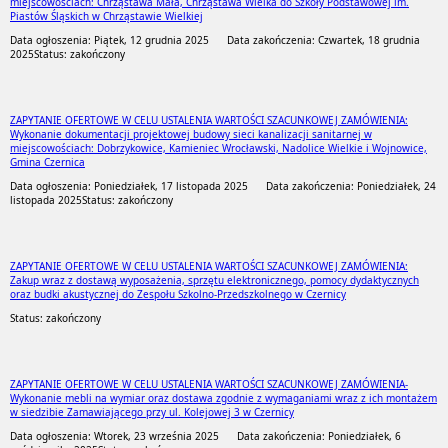
miejscowościach: Chrząstawa Mała, Chrząstawa Wielka do Szkoły Podstawowej im.
Piastów Śląskich w Chrząstawie Wielkiej
Data ogłoszenia: Piątek, 12 grudnia 2025
Data zakończenia: Czwartek, 18 grudnia
2025
Status: zakończony
ZAPYTANIE OFERTOWE W CELU USTALENIA WARTOŚCI SZACUNKOWEJ ZAMÓWIENIA:
Wykonanie dokumentacji projektowej budowy sieci kanalizacji sanitarnej w
miejscowościach: Dobrzykowice, Kamieniec Wrocławski, Nadolice Wielkie i Wojnowice,
Gmina Czernica
Data ogłoszenia: Poniedziałek, 17 listopada 2025
Data zakończenia: Poniedziałek, 24
listopada 2025
Status: zakończony
ZAPYTANIE OFERTOWE W CELU USTALENIA WARTOŚCI SZACUNKOWEJ ZAMÓWIENIA:
Zakup wraz z dostawą wyposażenia, sprzętu elektronicznego, pomocy dydaktycznych
oraz budki akustycznej do Zespołu Szkolno-Przedszkolnego w Czernicy
Status: zakończony
ZAPYTANIE OFERTOWE W CELU USTALENIA WARTOŚCI SZACUNKOWEJ ZAMÓWIENIA-
Wykonanie mebli na wymiar oraz dostawa zgodnie z wymaganiami wraz z ich montażem
w siedzibie Zamawiającego przy ul. Kolejowej 3 w Czernicy
Data ogłoszenia: Wtorek, 23 września 2025
Data zakończenia: Poniedziałek, 6