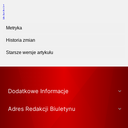
1
2
3
4
Metryka
Historia zmian
Starsze wersje artykułu
Dodatkowe Informacje
Adres Redakcji Biuletynu