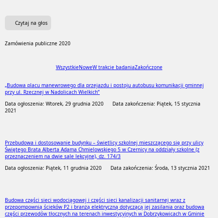
Czytaj na głos
Zamówienia publiczne 2020
Wszystkie
Nowe
W trakcie badania
Zakończone
„Budowa placu manewrowego dla przejazdu i postoju autobusu komunikacji gminnej
przy ul. Rzecznej w Nadolicach Wielkich”
Data ogłoszenia: Wtorek, 29 grudnia 2020
Data zakończenia: Piątek, 15 stycznia
2021
Przebudowa i dostosowanie budynku – świetlicy szkolnej mieszczącego się przy ulicy
Świętego Brata Alberta Adama Chmielowskiego 5 w Czernicy na oddziały szkolne (z
przeznaczeniem na dwie sale lekcyjne), dz. 174/3
Data ogłoszenia: Piątek, 11 grudnia 2020
Data zakończenia: Środa, 13 stycznia 2021
Budowa części sieci wodociągowej i części sieci kanalizacji sanitarnej wraz z
przepompownią ścieków P2 i branżą elektryczną dotyczącą jej zasilania oraz budowa
części przewodów tłocznych na terenach inwestycyjnych w Dobrzykowicach w Gminie