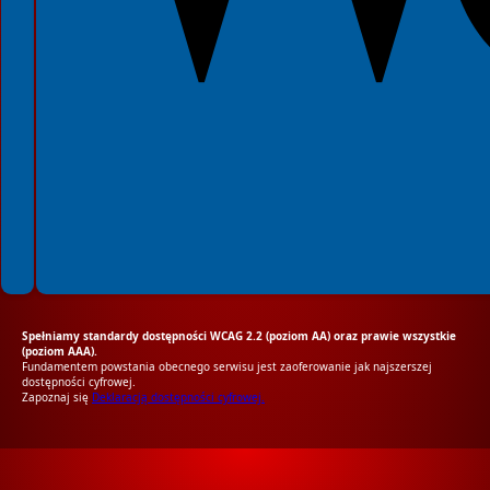
Spełniamy standardy dostępności WCAG 2.2 (poziom AA) oraz prawie wszystkie
(poziom AAA).
Fundamentem powstania obecnego serwisu jest zaoferowanie jak najszerszej
dostępności cyfrowej.
Zapoznaj się
Deklaracją dostępności cyfrowej.