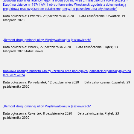
„Budowa zbiornika retencyjnego na wodę 800 m3 wraz z infrastruktura towarzyszącą –
Etap I na działce nr 197/1 AM-1 obręb Kamieniec Wrocławski zgodnie z dokumentacją
projektową oraz uzyskaniem ostatecznej decyzji o pozwoleniu na użytkowanie”
Data ogłoszenia: Czwartek, 29 października 2020
Data zakończenia: Czwartek, 19
listopada 2020
„Remont drogi gminnej ulicy Międzywałowej w Jeszkowicach”
Data ogłoszenia: Wtorek, 27 października 2020
Data zakończenia: Piątek, 13
listopada 2020
Status: nowy
Bankowa obsługa budżetu Gminy Czernica oraz podległych jednostek organizacyjnych na
lata 2021-2024
Data ogłoszenia: Poniedziałek, 12 października 2020
Data zakończenia: Czwartek, 29
października 2020
„Remont drogi gminnej ulicy Międzywałowej w Jeszkowicach”
Data ogłoszenia: Czwartek, 8 października 2020
Data zakończenia: Piątek, 23
października 2020