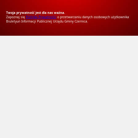
RODO Zgodne
RODO przyjazne narzędzia
Twoja prywatność jest dla nas ważna.
Zapoznaj się
Polityką Prywatności
o przetwarzaniu danych osobowych użytkownika
Biuletyun Informacji Publicznej Urzędu Gminy Czernica.