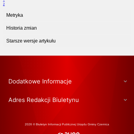
1
2
Metryka
Historia zmian
Starsze wersje artykułu
Dodatkowe Informacje
Adres Redakcji Biuletynu
2026 © Biuletyn Informacji Publicznej Urzędu Gminy Czernica