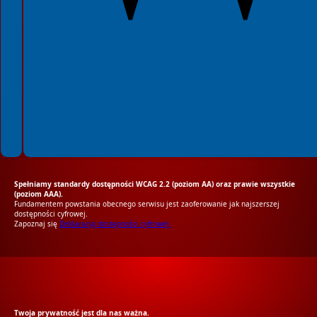
Spełniamy standardy dostępności WCAG 2.2 (poziom AA) oraz prawie wszystkie
(poziom AAA).
Fundamentem powstania obecnego serwisu jest zaoferowanie jak najszerszej
dostępności cyfrowej.
Zapoznaj się
Deklaracją dostępności cyfrowej.
RODO Zgodne
RODO przyjazne narzędzia
Twoja prywatność jest dla nas ważna.