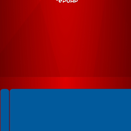
Spełniamy standardy WCAG 2.2
Spełniamy standardy W3C