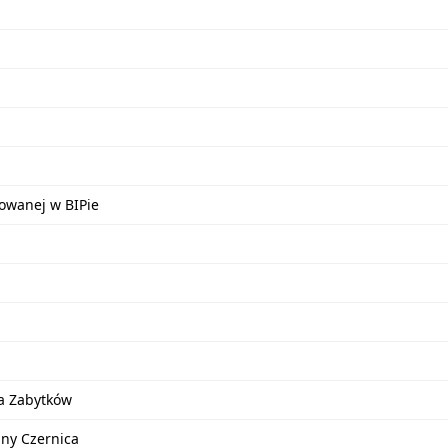
kowanej w BIPie
a Zabytków
iny Czernica