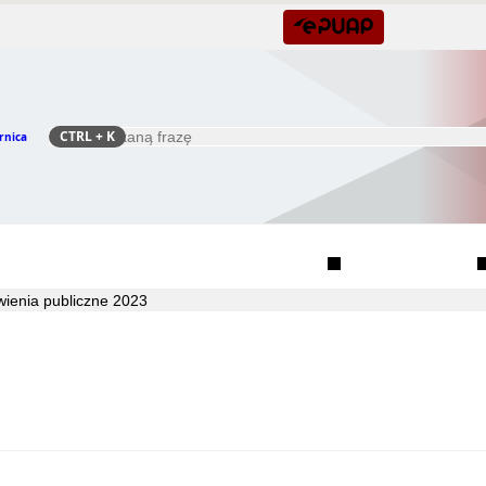
CTRL
+ K
rnica
Szukaj
Rada Seniorów Gminy Czernica
Sołectwa
ienia publiczne 2023