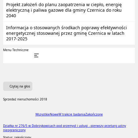
Projekt założeń do planu zaopatrzenia w ciepło, energię
elektryczną i paliwa gazowe dla gminy Czernica do roku
2040
Informacja o stosowanych środkach poprawy efektywności
energetycznej stosowanej przez gminę Czernica w latach
2017-2025
Menu Techniczne
Czytaj na głos
Sprzedaż nieruchomości 2018
Wszystkie
Nowe
W trakcie badania
Zakończone
Działka nr 276/5 w Dobrzykowicach pod przemysł i usługi - pierwszy przetarg ustny
nieograniczony
Status: zakończony