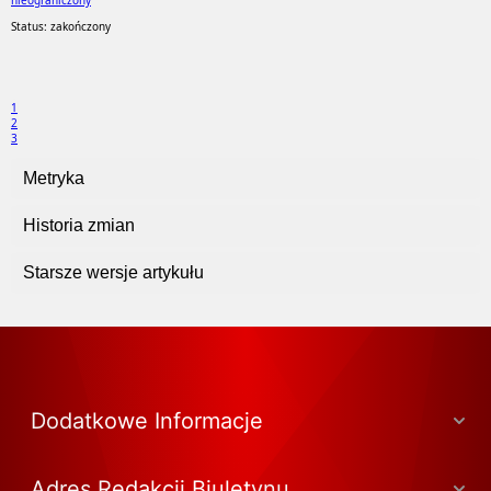
nieograniczony
Status: zakończony
1
2
3
Metryka
Historia zmian
Starsze wersje artykułu
Dodatkowe Informacje
Adres Redakcji Biuletynu