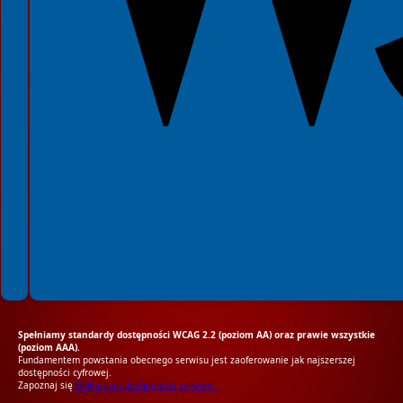
Spełniamy standardy dostępności WCAG 2.2 (poziom AA) oraz prawie wszystkie
(poziom AAA).
Fundamentem powstania obecnego serwisu jest zaoferowanie jak najszerszej
dostępności cyfrowej.
Zapoznaj się
Deklaracją dostępności cyfrowej.