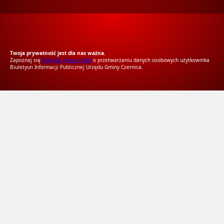
RODO Zgodne
RODO przyjazne narzędzia
Twoja prywatność jest dla nas ważna.
Zapoznaj się
Polityką Prywatności
o przetwarzaniu danych osobowych użytkownika
Biuletyun Informacji Publicznej Urzędu Gminy Czernica.