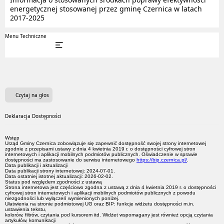
energetycznej stosowanej przez gminę Czernica w latach
2017-2025
Menu Techniczne
Czytaj na głos
Deklaracja Dostępności
Wstęp
Urząd Gminy Czernica
zobowiązuje się zapewnić dostępność swojej strony internetowej
zgodnie z przepisami ustawy z dnia 4 kwietnia 2019 r. o dostępności cyfrowej stron
internetowych i aplikacji mobilnych podmiotów publicznych. Oświadczenie w sprawie
dostępności ma zastosowanie do serwisu internetowego
https://bip.czernica.pl/
.
Data publikacji i aktualizacji
Data publikacji strony internetowej:
2024-07-01
.
Data ostatniej istotnej aktualizacji:
2026-02-02
.
Status pod względem zgodności z ustawą
Strona internetowa jest
częściowo zgodna
z ustawą z dnia 4 kwietnia 2019 r. o dostępności
cyfrowej stron internetowych i aplikacji mobilnych podmiotów publicznych z powodu
niezgodności lub wyłączeń wymienionych poniżej.
Ułatwienia na stronie podmiotowej UG oraz BIP: funkcje widżetu dostępności m.in.
ustawienia tekstu,
kolorów, filtrów, czytania pod kursorem itd. Widżet wspomagany jest również opcją czytania
artykułów, komunikacji