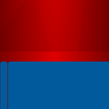
Spełniamy standardy WCAG 2.2
Spełniamy standardy W3C