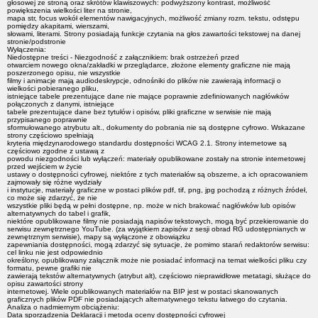
głosowej ze stroną oraz skrótów klawiszowych: podwyższony kontrast, możliwość
powiększenia wielkości liter na stronie,
mapa str, focus wokół elementów nawigacyjnych, możliwość zmiany rozm. tekstu, odstępu
pomiędzy akapitami, wierszami,
słowami, literami. Strony posiadają funkcje czytania na głos zawartości tekstowej na danej
stronie/podstronie
Wyłączenia:
Niedostępne treści - Niezgodność z załącznikiem: brak ostrzeżeń przed
otwarciem nowego okna/zakładki w przeglądarce, złożone elementy graficzne nie mają
poszerzonego opisu, nie wszystkie
filmy i animacje mają audiodeskrypcje, odnośniki do plików nie zawierają informacji o
wielkości pobieranego pliku,
istniejące tabele prezentujące dane nie mające poprawnie zdefiniowanych nagłówków
połączonych z danymi, istniejące
tabele prezentujące dane bez tytułów i opisów, pliki graficzne w serwisie nie mają
przypisanego poprawnie
sformułowanego atrybutu alt., dokumenty do pobrania nie są dostępne cyfrowo. Wskazane
strony częściowo spełniają
kryteria międzynarodowego standardu dostępności WCAG 2.1. Strony internetowe są
częściowo zgodne z ustawą z
powodu niezgodności lub wyłączeń: materiały opublikowane zostały na stronie internetowej
przed wejściem w życie
ustawy o dostępności cyfrowej, niektóre z tych materiałów są obszerne, a ich opracowaniem
zajmowały się różne wydziały
i instytucje, materiały graficzne w postaci plików pdf, tif, png, jpg pochodzą z różnych źródeł,
co może się zdarzyć, że nie
wszystkie pliki będą w pełni dostępne, np. może w nich brakować nagłówków lub opisów
alternatywnych do tabel i grafik,
niektóre opublikowane filmy nie posiadają napisów tekstowych, mogą być przekierowanie do
serwisu zewnętrznego YouTube. (za wyjątkiem zapisów z sesji obrad RG udostępnianych w
zewnętrznym serwisie), mapy są wyłączone z obowiązku
zapewniania dostępności, mogą zdarzyć się sytuacje, że pomimo starań redaktorów serwisu:
cel linku nie jest odpowiednio
określony, opublikowany załącznik może nie posiadać informacji na temat wielkości pliku czy
formatu, pewne grafiki nie
zawierają tekstów alternatywnych (atrybut alt), częściowo nieprawidłowe metatagi, służące do
opisu zawartości strony
internetowej. Wiele opublikowanych materiałów na BIP jest w postaci skanowanych
graficznych plików PDF nie posiadających alternatywnego tekstu łatwego do czytania.
Analiza o nadmiernym obciążeniu:
Data sporządzenia Deklaracji i metoda oceny dostępności cyfrowej