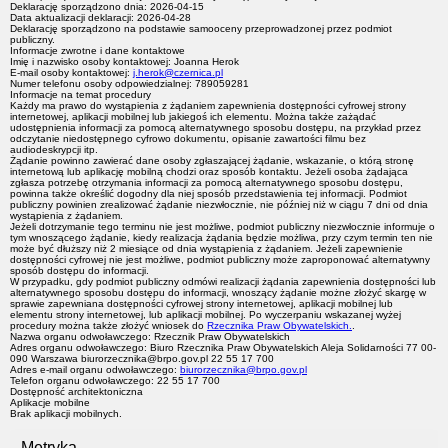
Deklarację sporządzono dnia:
2026-04-15
Data aktualizacji deklaracji: 2026-04-28
Deklarację sporządzono na podstawie samooceny przeprowadzonej przez podmiot
publiczny.
Informacje zwrotne i dane kontaktowe
Imię i nazwisko osoby kontaktowej:
Joanna Herok
E-mail osoby kontaktowej:
j.herok@czernica.pl
Numer telefonu osoby odpowiedzialnej:
789059281
Informacje na temat procedury
Każdy ma prawo do wystąpienia z żądaniem zapewnienia dostępności cyfrowej strony
internetowej, aplikacji mobilnej lub jakiegoś ich elementu. Można także zażądać
udostępnienia informacji za pomocą alternatywnego sposobu dostępu, na przykład przez
odczytanie niedostępnego cyfrowo dokumentu, opisanie zawartości filmu bez
audiodeskrypcji itp.
Żądanie powinno zawierać dane osoby zgłaszającej żądanie, wskazanie, o którą stronę
internetową lub aplikację mobilną chodzi oraz sposób kontaktu. Jeżeli osoba żądająca
zgłasza potrzebę otrzymania informacji za pomocą alternatywnego sposobu dostępu,
powinna także określić dogodny dla niej sposób przedstawienia tej informacji. Podmiot
publiczny powinien zrealizować żądanie niezwłocznie, nie później niż w ciągu 7 dni od dnia
wystąpienia z żądaniem.
Jeżeli dotrzymanie tego terminu nie jest możliwe, podmiot publiczny niezwłocznie informuje o
tym wnoszącego żądanie, kiedy realizacja żądania będzie możliwa, przy czym termin ten nie
może być dłuższy niż 2 miesiące od dnia wystąpienia z żądaniem. Jeżeli zapewnienie
dostępności cyfrowej nie jest możliwe, podmiot publiczny może zaproponować alternatywny
sposób dostępu do informacji.
W przypadku, gdy podmiot publiczny odmówi realizacji żądania zapewnienia dostępności lub
alternatywnego sposobu dostępu do informacji, wnoszący żądanie możne złożyć skargę w
sprawie zapewniana dostępności cyfrowej strony internetowej, aplikacji mobilnej lub
elementu strony internetowej, lub aplikacji mobilnej. Po wyczerpaniu wskazanej wyżej
procedury można także złożyć wniosek do
Rzecznika Praw Obywatelskich.
.
Nazwa organu odwoławczego: Rzecznik Praw Obywatelskich
Adres organu odwoławczego: Biuro Rzecznika Praw Obywatelskich Aleja Solidarności 77 00-
090 Warszawa biurorzecznika@brpo.gov.pl 22 55 17 700
Adres e-mail organu odwoławczego:
biurorzecznika@brpo.gov.pl
Telefon organu odwoławczego: 22 55 17 700
Dostępność architektoniczna
Aplikacje mobilne
Brak aplikacji mobilnych.
Metryka