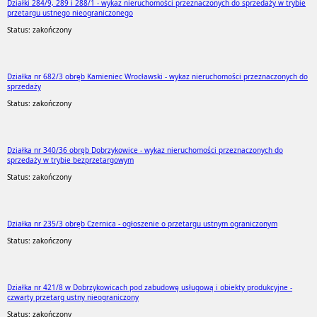
Działki 284/9, 289 i 288/1 - wykaz nieruchomości przeznaczonych do sprzedaży w trybie
przetargu ustnego nieograniczonego
Status: zakończony
Działka nr 682/3 obręb Kamieniec Wrocławski - wykaz nieruchomości przeznaczonych do
sprzedaży
Status: zakończony
Działka nr 340/36 obręb Dobrzykowice - wykaz nieruchomości przeznaczonych do
sprzedaży w trybie bezprzetargowym
Status: zakończony
Działka nr 235/3 obręb Czernica - ogłoszenie o przetargu ustnym ograniczonym
Status: zakończony
Działka nr 421/8 w Dobrzykowicach pod zabudowę usługową i obiekty produkcyjne -
czwarty przetarg ustny nieograniczony
Status: zakończony