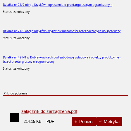
Działka nr 21/9 obręb Krzyków - ogłoszenie o przetargu ustnym ograniczonym
Status: zakończony
Działka nr 21/9 obręb Krzyków - wykaz nieruchomości przeznaczonych do sprzedaży
Status: zakończony
Działka nr 421/8 w Dobrzykowicach pod zabudowę usługową i obiekty produkcyjne -
trzeci przetarg ustny nieograniczony
Status: zakończony
Pliki do pobrania
załącznik do zarządzenia.pdf
Pobierz
Metryka
214.15 KB