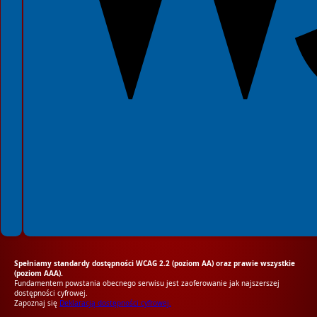
Spełniamy standardy dostępności WCAG 2.2 (poziom AA) oraz prawie wszystkie
(poziom AAA).
Fundamentem powstania obecnego serwisu jest zaoferowanie jak najszerszej
dostępności cyfrowej.
Zapoznaj się
Deklaracją dostępności cyfrowej.