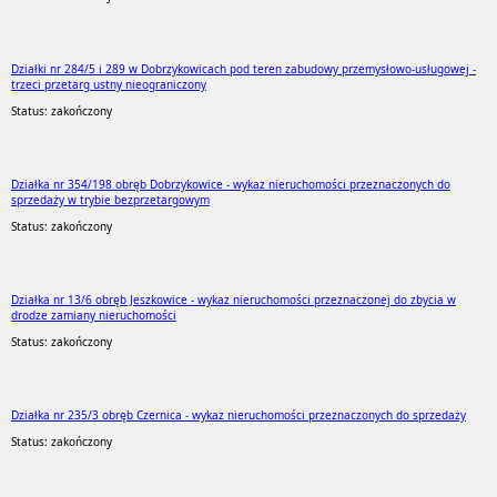
Działki nr 284/5 i 289 w Dobrzykowicach pod teren zabudowy przemysłowo-usługowej -
trzeci przetarg ustny nieograniczony
Status: zakończony
Działka nr 354/198 obręb Dobrzykowice - wykaz nieruchomości przeznaczonych do
sprzedaży w trybie bezprzetargowym
Status: zakończony
Działka nr 13/6 obręb Jeszkowice - wykaz nieruchomości przeznaczonej do zbycia w
drodze zamiany nieruchomości
Status: zakończony
Działka nr 235/3 obręb Czernica - wykaz nieruchomości przeznaczonych do sprzedaży
Status: zakończony