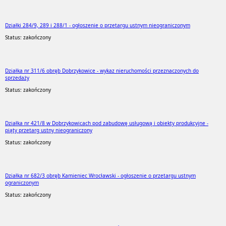
Działki 284/9, 289 i 288/1 - ogłoszenie o przetargu ustnym nieograniczonym
Status: zakończony
Działka nr 311/6 obręb Dobrzykowice - wykaz nieruchomości przeznaczonych do
sprzedaży
Status: zakończony
Działka nr 421/8 w Dobrzykowicach pod zabudowę usługową i obiekty produkcyjne -
piąty przetarg ustny nieograniczony
Status: zakończony
Działka nr 682/3 obręb Kamieniec Wrocławski - ogłoszenie o przetargu ustnym
ograniczonym
Status: zakończony