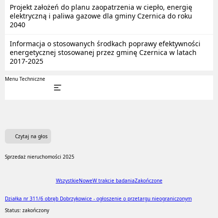
Projekt założeń do planu zaopatrzenia w ciepło, energię
elektryczną i paliwa gazowe dla gminy Czernica do roku
2040
Informacja o stosowanych środkach poprawy efektywności
energetycznej stosowanej przez gminę Czernica w latach
2017-2025
Menu Techniczne
Czytaj na głos
Sprzedaż nieruchomości 2025
Wszystkie
Nowe
W trakcie badania
Zakończone
Działka nr 311/6 obręb Dobrzykowice - ogłoszenie o przetargu nieograniczonym
Status: zakończony