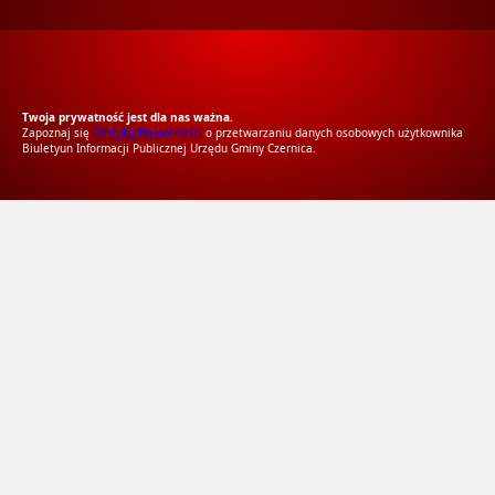
RODO Zgodne
RODO przyjazne narzędzia
Twoja prywatność jest dla nas ważna.
Zapoznaj się
Polityką Prywatności
o przetwarzaniu danych osobowych użytkownika
Biuletyun Informacji Publicznej Urzędu Gminy Czernica.