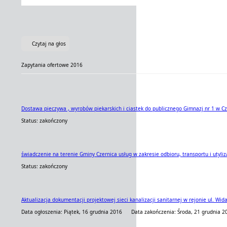
Czytaj na głos
Zapytania ofertowe 2016
Dostawa pieczywa , wyrobów piekarskich i ciastek do publicznego Gimnazj nr 1 w C
Status: zakończony
świadczenie na terenie Gminy Czernica usług w zakresie odbioru, transportu i utyliz
Status: zakończony
Aktualizacja dokumentacji projektowej sieci kanalizacji sanitarnej w rejonie ul. Wi
Data ogłoszenia: Piątek, 16 grudnia 2016
Data zakończenia: Środa, 21 grudnia 2