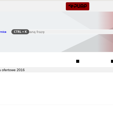
CTRL
+ K
rnica
Szukaj
Rada Seniorów Gminy Czernica
Sołectwa
a ofertowe 2016