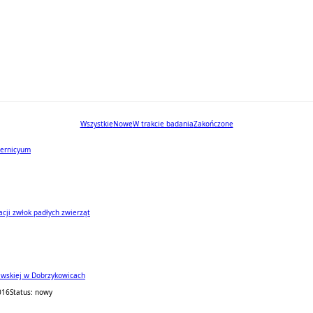
Wszystkie
Nowe
W trakcie badania
Zakończone
zernicyum
acji zwłok padłych zwierząt
dawskiej w Dobrzykowicach
016
Status: nowy