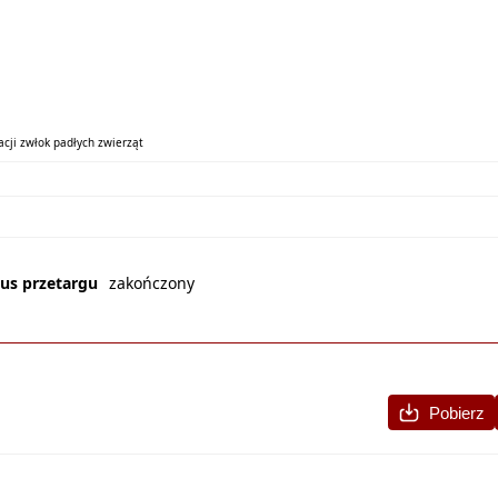
acji zwłok padłych zwierząt
tus przetargu
zakończony
Pobierz