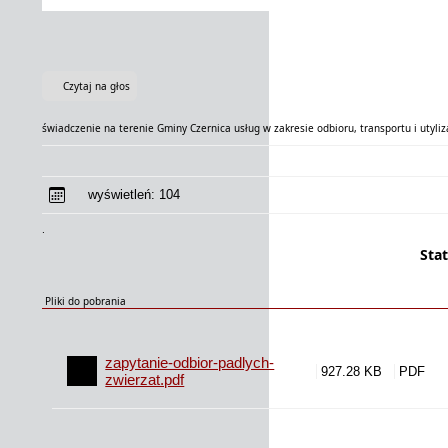
Czytaj na głos
świadczenie na terenie Gminy Czernica usług w zakresie odbioru, transportu i utyliz
wyświetleń:
104
.
Sta
Pliki do pobrania
zapytanie-odbior-padlych-
927.28 KB
zwierzat.pdf