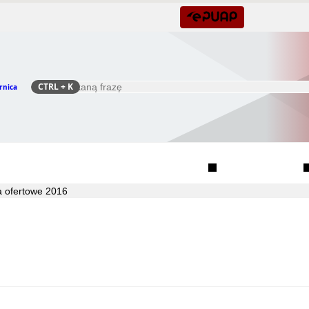
CTRL
+ K
rnica
Szukaj
Rada Seniorów Gminy Czernica
Sołectwa
a ofertowe 2016