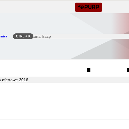
CTRL
+ K
rnica
Szukaj
Rada Seniorów Gminy Czernica
Sołectwa
a ofertowe 2016