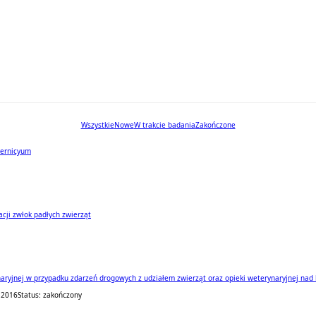
Wszystkie
Nowe
W trakcie badania
Zakończone
zernicyum
acji zwłok padłych zwierząt
aryjnej w przypadku zdarzeń drogowych z udziałem zwierząt oraz opieki weterynaryjnej nad
 2016
Status: zakończony