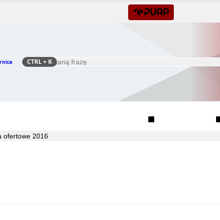
CTRL
+ K
rnica
Szukaj
Rada Seniorów Gminy Czernica
Sołectwa
a ofertowe 2016