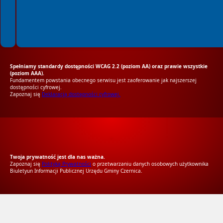
Spełniamy standardy dostępności WCAG 2.2 (poziom AA) oraz prawie wszystkie
(poziom AAA).
Fundamentem powstania obecnego serwisu jest zaoferowanie jak najszerszej
dostępności cyfrowej.
Zapoznaj się
Deklaracją dostępności cyfrowej.
RODO Zgodne
RODO przyjazne narzędzia
Twoja prywatność jest dla nas ważna.
Zapoznaj się
Polityką Prywatności
o przetwarzaniu danych osobowych użytkownika
Biuletyun Informacji Publicznej Urzędu Gminy Czernica.