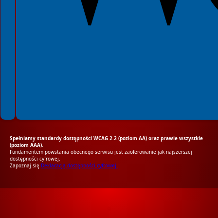
Spełniamy standardy dostępności WCAG 2.2 (poziom AA) oraz prawie wszystkie
(poziom AAA).
Fundamentem powstania obecnego serwisu jest zaoferowanie jak najszerszej
dostępności cyfrowej.
Zapoznaj się
Deklaracją dostępności cyfrowej.
RODO Zgodne
RODO przyjazne narzędzia