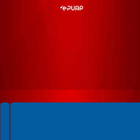
Spełniamy standardy WCAG 2.2
Spełniamy standardy W3C