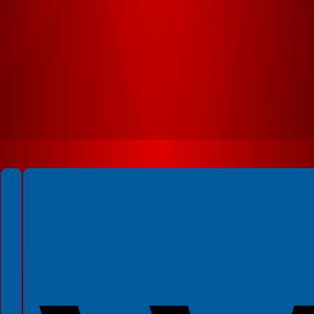
Spełniamy standardy WCAG 2.2
Spełniamy standardy W3C