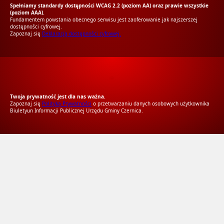
Spełniamy standardy dostępności WCAG 2.2 (poziom AA) oraz prawie wszystkie
(poziom AAA).
Fundamentem powstania obecnego serwisu jest zaoferowanie jak najszerszej
dostępności cyfrowej.
Zapoznaj się
Deklaracją dostępności cyfrowej.
RODO Zgodne
RODO przyjazne narzędzia
Twoja prywatność jest dla nas ważna.
Zapoznaj się
Polityką Prywatności
o przetwarzaniu danych osobowych użytkownika
Biuletyun Informacji Publicznej Urzędu Gminy Czernica.