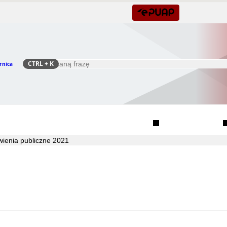
CTRL
+ K
rnica
Szukaj
Rada Seniorów Gminy Czernica
Sołectwa
ienia publiczne 2021