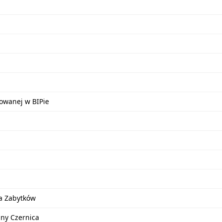
kowanej w BIPie
a Zabytków
iny Czernica