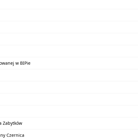
kowanej w BIPie
a Zabytków
iny Czernica