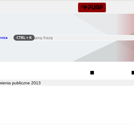
CTRL
+ K
rnica
Szukaj
Rada Seniorów Gminy Czernica
Sołectwa
ienia publiczne 2013