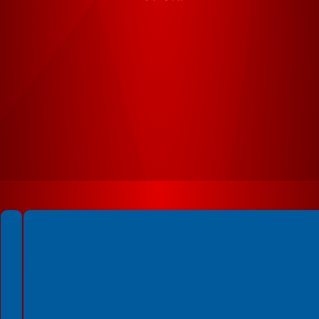
Spełniamy standardy WCAG 2.2
Spełniamy standardy W3C