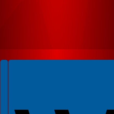
Spełniamy standardy WCAG 2.2
Spełniamy standardy W3C