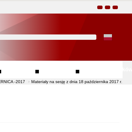
Kliknij aby wyszukać za 
Finanse
Przetargi
Wzory wniosków
RNICA -2017
Materiały na sesję z dnia 18 października 2017 r.