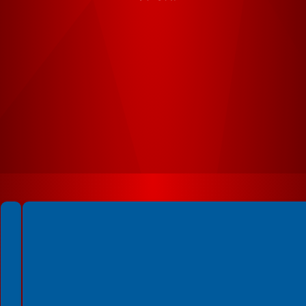
Spełniamy standardy WCAG 2.2
Spełniamy standardy W3C