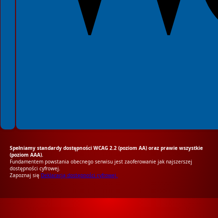
Spełniamy standardy dostępności WCAG 2.2 (poziom AA) oraz prawie wszystkie
(poziom AAA).
Fundamentem powstania obecnego serwisu jest zaoferowanie jak najszerszej
dostępności cyfrowej.
Zapoznaj się
Deklaracją dostępności cyfrowej.