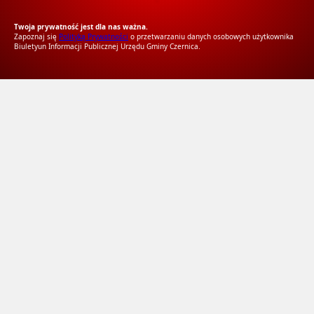
RODO Zgodne
RODO przyjazne narzędzia
Twoja prywatność jest dla nas ważna.
Zapoznaj się
Polityką Prywatności
o przetwarzaniu danych osobowych użytkownika
Biuletyun Informacji Publicznej Urzędu Gminy Czernica.