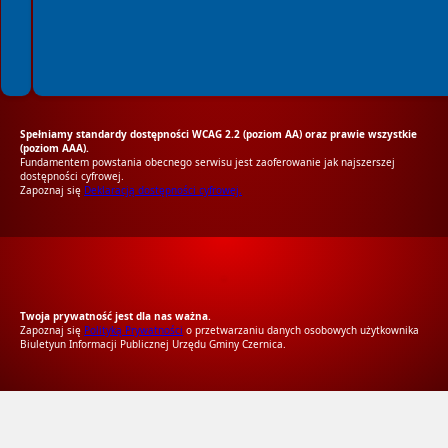
Spełniamy standardy dostępności WCAG 2.2 (poziom AA) oraz prawie wszystkie
(poziom AAA).
Fundamentem powstania obecnego serwisu jest zaoferowanie jak najszerszej
dostępności cyfrowej.
Zapoznaj się
Deklaracją dostępności cyfrowej.
RODO Zgodne
RODO przyjazne narzędzia
Twoja prywatność jest dla nas ważna.
Zapoznaj się
Polityką Prywatności
o przetwarzaniu danych osobowych użytkownika
Biuletyun Informacji Publicznej Urzędu Gminy Czernica.