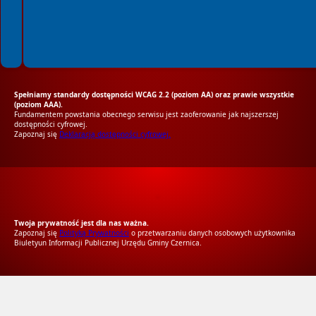
Spełniamy standardy dostępności WCAG 2.2 (poziom AA) oraz prawie wszystkie
(poziom AAA).
Fundamentem powstania obecnego serwisu jest zaoferowanie jak najszerszej
dostępności cyfrowej.
Zapoznaj się
Deklaracją dostępności cyfrowej.
RODO Zgodne
RODO przyjazne narzędzia
Twoja prywatność jest dla nas ważna.
Zapoznaj się
Polityką Prywatności
o przetwarzaniu danych osobowych użytkownika
Biuletyun Informacji Publicznej Urzędu Gminy Czernica.