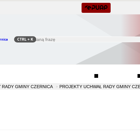
CTRL
+ K
rnica
Szukaj
Rada Seniorów Gminy Czernica
Sołectwa
 RADY GMINY CZERNICA
PROJEKTY UCHWAŁ RADY GMINY CZE