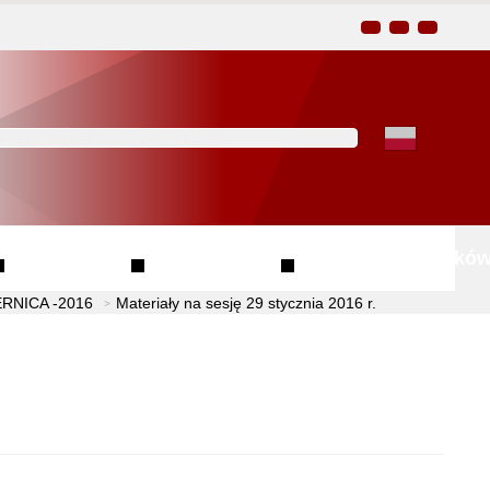
Kliknij aby wyszukać za 
Finanse
Przetargi
Wzory wniosków
RNICA -2016
Materiały na sesję 29 stycznia 2016 r.