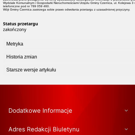
Wydziale Komunalnym i Gospodarki Nieruchomościami Urzędu Gminy Czernica, ul. Kolejowa 3 w
telefoniczne pod nr 789 059 460.
Wójt Gminy Czernica zastrzega sobie prawo odwołania przetargu z uzasadnionej przyczyny.
Status przetargu
zakończony
Metryka
Historia zmian
Starsze wersje artykułu
Dodatkowe Informacje
Adres Redakcji Biuletynu