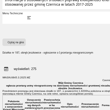
stosowanej przez gminę Czernica w latach 2017-2025
Menu Techniczne
Czytaj na głos
Działka nr 187, obręb Jeszkowice - ogłoszenie o I przetargu nieograniczonym
wyświetleń:
275
WKiGN.6845.3.2025.MZ
Czerni
Wójt Gminy Czernica
ogłasza przetarg ustny nieograniczony na dzierżawę nieruchomości gruntowej niezab
obrębie Jeszkowice.
Przedmiotem przetargu jest dzierżawa działki nr 187, o powierzchni 1,9200ha położona w obrę
stanowiąca mienie Gminy Czernica, na cele rolne, opisana szczegółowo poniżej:
Oznaczenie
Powierzchnia
Położenie
nieruchomości
nieruchomości
nieruchomości
Opis
Przeznaczenie
wg danych
w ha
Forma 
z oznaczeniem
nieruchomości
nieruchomości
ewidencyjnych
przeznaczona
Księgi Wieczystej