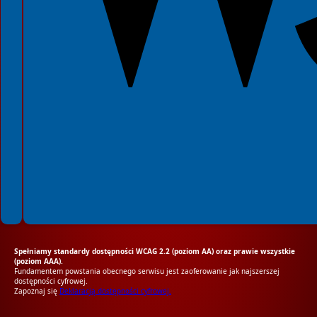
Spełniamy standardy dostępności WCAG 2.2 (poziom AA) oraz prawie wszystkie
(poziom AAA).
Fundamentem powstania obecnego serwisu jest zaoferowanie jak najszerszej
dostępności cyfrowej.
Zapoznaj się
Deklaracją dostępności cyfrowej.