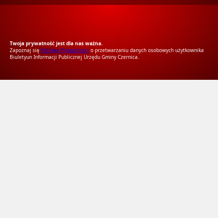
RODO Zgodne
RODO przyjazne narzędzia
Twoja prywatność jest dla nas ważna.
Zapoznaj się
Polityką Prywatności
o przetwarzaniu danych osobowych użytkownika
Biuletyun Informacji Publicznej Urzędu Gminy Czernica.