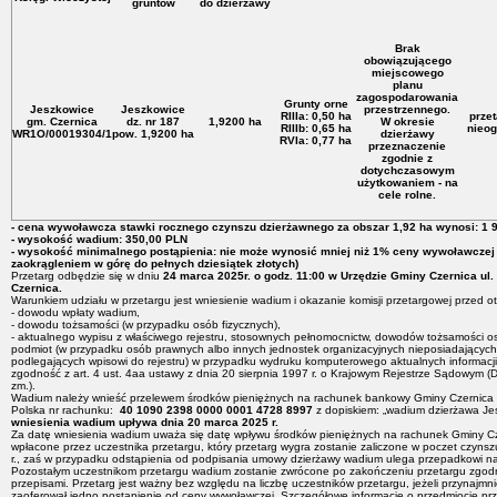
gruntów
do dzierżawy
Brak
obowiązującego
miejscowego
planu
zagospodarowania
Grunty orne
Jeszkowice
Jeszkowice
przestrzennego.
RIIIa: 0,50 ha
prze
gm. Czernica
dz. nr 187
1,9200 ha
W okresie
RIIIb: 0,65 ha
nieog
WR1O/00019304/1
pow. 1,9200 ha
dzierżawy
RVIa: 0,77 ha
przeznaczenie
zgodnie z
dotychczasowym
użytkowaniem - na
cele rolne.
- cena wywoławcza stawki rocznego czynszu dzierżawnego za obszar 1,92 ha wynosi: 1 
- wysokość wadium: 350,00 PLN
- wysokość minimalnego postąpienia: nie może wynosić mniej niż 1% ceny wywoławczej
zaokrągleniem w górę do pełnych dziesiątek złotych)
Przetarg odbędzie się w dniu
24 marca 2025r. o godz. 11:00 w Urzędzie Gminy Czernica ul.
Czernica.
Warunkiem udziału w przetargu jest wniesienie wadium i okazanie komisji przetargowej przed o
- dowodu wpłaty wadium,
- dowodu tożsamości (w przypadku osób fizycznych),
- aktualnego wypisu z właściwego rejestru, stosownych pełnomocnictw, dowodów tożsamości o
podmiot (w przypadku osób prawnych albo innych jednostek organizacyjnych nieposiadających
podlegających wpisowi do rejestru) w przypadku wydruku komputerowego aktualnych informacj
zgodność z art. 4 ust. 4aa ustawy z dnia 20 sierpnia 1997 r. o Krajowym Rejestrze Sądowym (
zm.).
Wadium należy wnieść przelewem środków pieniężnych na rachunek bankowy Gminy Czernica
Polska nr rachunku:
40 1090 2398 0000 0001 4728 8997
z dopiskiem: „wadium dzierżawa Je
wniesienia wadium upływa dnia 20 marca 2025 r.
Za datę wniesienia wadium uważa się datę wpływu środków pieniężnych na rachunek Gminy C
wpłacone przez uczestnika przetargu, który przetarg wygra zostanie zaliczone w poczet czyn
r., zaś w przypadku odstąpienia od podpisania umowy dzierżawy wadium ulega przepadkowi na
Pozostałym uczestnikom przetargu wadium zostanie zwrócone po zakończeniu przetargu zgod
przepisami. Przetarg jest ważny bez względu na liczbę uczestników przetargu, jeżeli przynajmni
zaoferował jedno postąpienie od ceny wywoławczej. Szczegółowe informacje o przedmiocie p