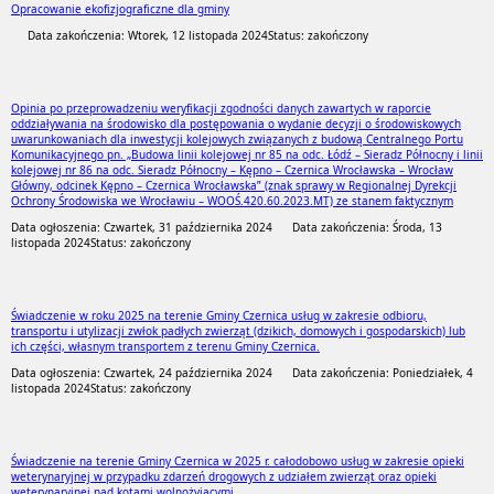
Opracowanie ekofizjograficzne dla gminy
Data zakończenia: Wtorek, 12 listopada 2024
Status: zakończony
Opinia po przeprowadzeniu weryfikacji zgodności danych zawartych w raporcie
oddziaływania na środowisko dla postępowania o wydanie decyzji o środowiskowych
uwarunkowaniach dla inwestycji kolejowych związanych z budową Centralnego Portu
Komunikacyjnego pn. „Budowa linii kolejowej nr 85 na odc. Łódź – Sieradz Północny i linii
kolejowej nr 86 na odc. Sieradz Północny – Kępno – Czernica Wrocławska – Wrocław
Główny, odcinek Kępno – Czernica Wrocławska” (znak sprawy w Regionalnej Dyrekcji
Ochrony Środowiska we Wrocławiu – WOOŚ.420.60.2023.MT) ze stanem faktycznym
Data ogłoszenia: Czwartek, 31 października 2024
Data zakończenia: Środa, 13
listopada 2024
Status: zakończony
Świadczenie w roku 2025 na terenie Gminy Czernica usług w zakresie odbioru,
transportu i utylizacji zwłok padłych zwierząt (dzikich, domowych i gospodarskich) lub
ich części, własnym transportem z terenu Gminy Czernica.
Data ogłoszenia: Czwartek, 24 października 2024
Data zakończenia: Poniedziałek, 4
listopada 2024
Status: zakończony
Świadczenie na terenie Gminy Czernica w 2025 r. całodobowo usług w zakresie opieki
weterynaryjnej w przypadku zdarzeń drogowych z udziałem zwierząt oraz opieki
weterynaryjnej nad kotami wolnożyjącymi.