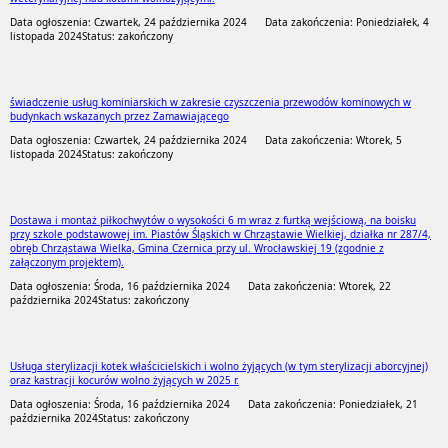
Data ogłoszenia: Czwartek, 24 października 2024
Data zakończenia: Poniedziałek, 4
listopada 2024
Status: zakończony
świadczenie usług kominiarskich w zakresie czyszczenia przewodów kominowych w
budynkach wskazanych przez Zamawiającego
Data ogłoszenia: Czwartek, 24 października 2024
Data zakończenia: Wtorek, 5
listopada 2024
Status: zakończony
Dostawa i montaż piłkochwytów o wysokości 6 m wraz z furtką wejściową, na boisku
przy szkole podstawowej im. Piastów Śląskich w Chrząstawie Wielkiej, działka nr 287/4,
obręb Chrząstawa Wielka, Gmina Czernica przy ul. Wrocławskiej 19 (zgodnie z
załączonym projektem).
Data ogłoszenia: Środa, 16 października 2024
Data zakończenia: Wtorek, 22
października 2024
Status: zakończony
Usługa sterylizacji kotek właścicielskich i wolno żyjących (w tym sterylizacji aborcyjnej)
oraz kastracji kocurów wolno żyjących w 2025 r.
Data ogłoszenia: Środa, 16 października 2024
Data zakończenia: Poniedziałek, 21
października 2024
Status: zakończony