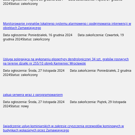
2024
Status: zakończony
Monitorowanie sygnałów lokalnego systemu alarmowego i podejmowania interwencji w
obiektach Zamawiającego
Data ogłoszenia: Poniedziałek, 16 grudnia 2024
Data zakończenia: Czwartek, 19
grudnia 2024
Status: zakończony
Usługa polegająca na wykonaniu ekspertyzy dendrologicznej 34 szt. grabów rosnących
na terenie działki nr 255/10 obręb Kamieniec Wrocławski
Data ogłoszenia: Środa, 27 listopada 2024
Data zakończenia: Poniedziałek, 2 grudnia
2024
Status: zakończony
zakup serwera wraz z oprogramowaniem
Data ogłoszenia: Środa, 27 listopada 2024
Data zakończenia: Piątek, 29 listopada
2024
Status: nowy
świadczenie usług kominiarskich w zakresie czyszczenia przewodów kominowych w
budynkach wskazanych przez Zamawiającego