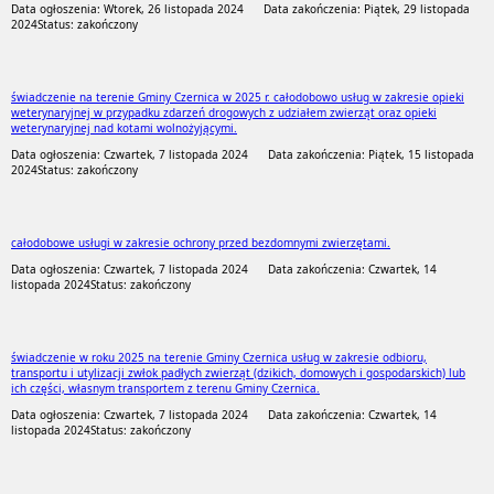
Data ogłoszenia: Wtorek, 26 listopada 2024
Data zakończenia: Piątek, 29 listopada
2024
Status: zakończony
świadczenie na terenie Gminy Czernica w 2025 r. całodobowo usług w zakresie opieki
weterynaryjnej w przypadku zdarzeń drogowych z udziałem zwierząt oraz opieki
weterynaryjnej nad kotami wolnożyjącymi.
Data ogłoszenia: Czwartek, 7 listopada 2024
Data zakończenia: Piątek, 15 listopada
2024
Status: zakończony
całodobowe usługi w zakresie ochrony przed bezdomnymi zwierzętami.
Data ogłoszenia: Czwartek, 7 listopada 2024
Data zakończenia: Czwartek, 14
listopada 2024
Status: zakończony
świadczenie w roku 2025 na terenie Gminy Czernica usług w zakresie odbioru,
transportu i utylizacji zwłok padłych zwierząt (dzikich, domowych i gospodarskich) lub
ich części, własnym transportem z terenu Gminy Czernica.
Data ogłoszenia: Czwartek, 7 listopada 2024
Data zakończenia: Czwartek, 14
listopada 2024
Status: zakończony