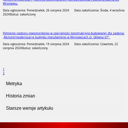
Wrocławiu.
Data ogłoszenia: Poniedziałek, 26 sierpnia 2024
Data zakończenia: Środa, 4 września
2024
Status: zakończony
Pełnienie nadzoru inwestorskiego w specjalności konstrukcyjno-budowlanej dla zadania:
„Remont/modernizacja budynku mieszkalnego w Wojnowicach ul. Główna 67”.
Data ogłoszenia: Poniedziałek, 19 sierpnia 2024
Data zakończenia: Czwartek, 22
sierpnia 2024
Status: zakończony
1
2
Metryka
Historia zmian
Starsze wersje artykułu