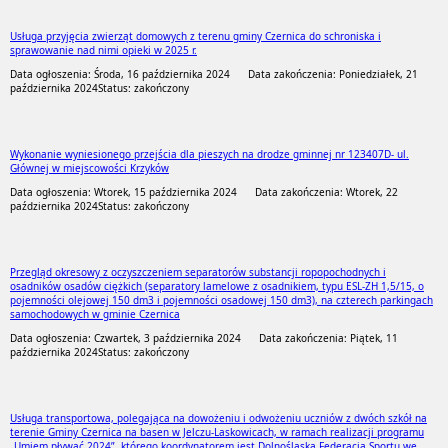
Usługa przyjęcia zwierząt domowych z terenu gminy Czernica do schroniska i
sprawowanie nad nimi opieki w 2025 r.
Data ogłoszenia: Środa, 16 października 2024
Data zakończenia: Poniedziałek, 21
października 2024
Status: zakończony
Wykonanie wyniesionego przejścia dla pieszych na drodze gminnej nr 123407D- ul.
Głównej w miejscowości Krzyków
Data ogłoszenia: Wtorek, 15 października 2024
Data zakończenia: Wtorek, 22
października 2024
Status: zakończony
Przegląd okresowy z oczyszczeniem separatorów substancji ropopochodnych i
osadników osadów ciężkich (separatory lamelowe z osadnikiem, typu ESL-ZH 1,5/15, o
pojemności olejowej 150 dm3 i pojemności osadowej 150 dm3), na czterech parkingach
samochodowych w gminie Czernica
Data ogłoszenia: Czwartek, 3 października 2024
Data zakończenia: Piątek, 11
października 2024
Status: zakończony
Usługa transportowa, polegająca na dowożeniu i odwożeniu uczniów z dwóch szkół na
terenie Gminy Czernica na basen w Jelczu-Laskowicach, w ramach realizacji programu
„Umiem pływać 2024”, którego koordynatorem jest Dolnośląska Federacja Sportu we