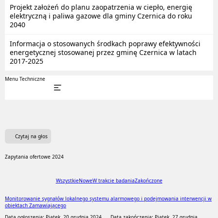
Projekt założeń do planu zaopatrzenia w ciepło, energię
elektryczną i paliwa gazowe dla gminy Czernica do roku
2040
Informacja o stosowanych środkach poprawy efektywności
energetycznej stosowanej przez gminę Czernica w latach
2017-2025
Menu Techniczne
Czytaj na głos
Zapytania ofertowe 2024
Wszystkie
Nowe
W trakcie badania
Zakończone
Monitorowanie sygnałów lokalnego systemu alarmowego i podejmowania interwencji w
obiektach Zamawiającego
Data ogłoszenia: Piątek, 20 grudnia 2024
Data zakończenia: Piątek, 27 grudnia