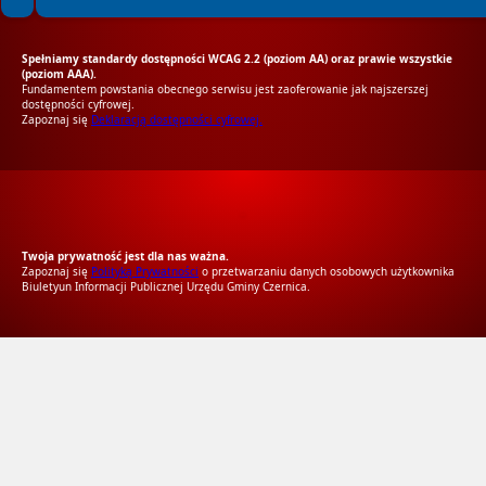
Spełniamy standardy dostępności WCAG 2.2 (poziom AA) oraz prawie wszystkie
(poziom AAA).
Fundamentem powstania obecnego serwisu jest zaoferowanie jak najszerszej
dostępności cyfrowej.
Zapoznaj się
Deklaracją dostępności cyfrowej.
RODO Zgodne
RODO przyjazne narzędzia
Twoja prywatność jest dla nas ważna.
Zapoznaj się
Polityką Prywatności
o przetwarzaniu danych osobowych użytkownika
Biuletyun Informacji Publicznej Urzędu Gminy Czernica.