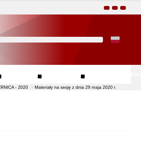
Kliknij aby wyszukać za 
Finanse
Przetargi
Wzory wniosków
NICA - 2020
Materiały na sesję z dnia 29 maja 2020 r.