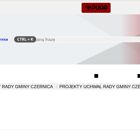
CTRL
+ K
rnica
Szukaj
Rada Seniorów Gminy Czernica
Sołectwa
 RADY GMINY CZERNICA
PROJEKTY UCHWAŁ RADY GMINY CZER