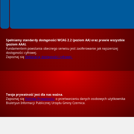
Spełniamy standardy dostępności WCAG 2.2 (poziom AA) oraz prawie wszystkie
(poziom AAA).
Fundamentem powstania obecnego serwisu jest zaoferowanie jak najszerszej
dostępności cyfrowej.
Zapoznaj się
Deklaracją dostępności cyfrowej.
RODO Zgodne
RODO przyjazne narzędzia
Twoja prywatność jest dla nas ważna.
Zapoznaj się
Polityką Prywatności
o przetwarzaniu danych osobowych użytkownika
Biuletyun Informacji Publicznej Urzędu Gminy Czernica.