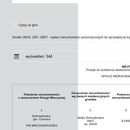
Czytaj na głos
Działki 284/9, 289 i 288/1 - wykaz nieruchomości przeznaczonych do sprzedaży w t
wyświetleń:
544
WÓJT
Podaje do publicznej wiadomośc
WYKAZ NIERUCHOM
Oznaczenie nieruchomości
Położenie nieruchomości
Powierzc
wg danych ewidencyjnych
z oznaczeniem Księgi Wieczystej
nieruchomoś
gruntów
1.
2.
3.
Dobrzykowice,
obręb Dobrzykowice
gm. Czernica
AM-2
8,099
dz. 284/9
KW WR1O/00051038/1