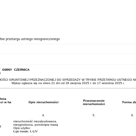
rybie przetargu ustnego nieograniczonego
 GMINY CZERNICA
i
OŚCI GRUNTOWEJ PRZEZNACZONEJ DO SPRZEDAŻY W TRYBIE PRZETARGU USTNEGO 
Wykaz ogłasza się na okres 21 dni od 28 sierpnia 2025 r. do 17 września 2025 r.
hnia
Przeznaczenie
ci w ha
Opis nieruchomości
Forma zb
nieruchomości
4.
5.
6.
nieruchomość niezabudowana,
nieogrodzona, porośnięta trawą
3
Opis użytku:
Łąki trwałe: Ł-ŁIV