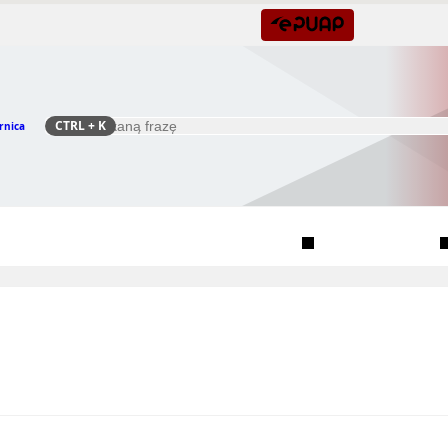
CTRL
+ K
rnica
Szukaj
Rada Seniorów Gminy Czernica
Sołectwa