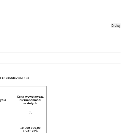
Drukuj
NIEOGRANICZONEGO
Cena wywoławcza
ycia
nieruchomości
w złotych
7.
10 600 000,00
+ VAT 23%