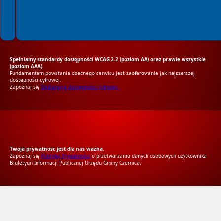
Spełniamy standardy dostępności WCAG 2.2 (poziom AA) oraz prawie wszystkie
(poziom AAA).
Fundamentem powstania obecnego serwisu jest zaoferowanie jak najszerszej
dostępności cyfrowej.
Zapoznaj się
Deklaracją dostępności cyfrowej.
RODO Zgodne
RODO przyjazne narzędzia
Twoja prywatność jest dla nas ważna.
Zapoznaj się
Polityką Prywatności
o przetwarzaniu danych osobowych użytkownika
Biuletyun Informacji Publicznej Urzędu Gminy Czernica.