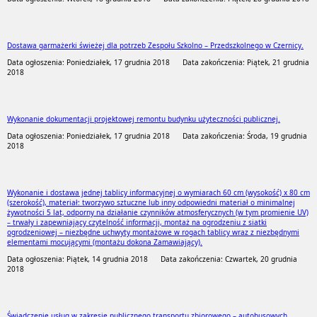
Dostawa garmażerki świeżej dla potrzeb Zespołu Szkolno – Przedszkolnego w Czernicy.
Data ogłoszenia: Poniedziałek, 17 grudnia 2018
Data zakończenia: Piątek, 21 grudnia
2018
Wykonanie dokumentacji projektowej remontu budynku użyteczności publicznej.
Data ogłoszenia: Poniedziałek, 17 grudnia 2018
Data zakończenia: Środa, 19 grudnia
2018
Wykonanie i dostawa jednej tablicy informacyjnej o wymiarach 60 cm (wysokość) x 80 cm
(szerokość), materiał: tworzywo sztuczne lub inny odpowiedni materiał o minimalnej
żywotności 5 lat, odporny na działanie czynników atmosferycznych (w tym promienie UV)
– trwały i zapewniający czytelność informacji, montaż na ogrodzeniu z siatki
ogrodzeniowej – niezbędne uchwyty montażowe w rogach tablicy wraz z niezbędnymi
elementami mocującymi (montażu dokona Zamawiający).
Data ogłoszenia: Piątek, 14 grudnia 2018
Data zakończenia: Czwartek, 20 grudnia
2018
Świadczenie usług w zakresie publicznego transportu zbiorowego – autobusowych