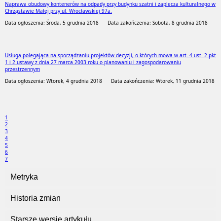
Naprawa obudowy kontenerów na odpady przy budynku szatni i zaplecza kulturalnego w
Chrząstawie Małej przy ul. Wrocławskiej 97a.
Data ogłoszenia: Środa, 5 grudnia 2018
Data zakończenia: Sobota, 8 grudnia 2018
Usługa polegająca na sporządzaniu projektów decyzji, o których mowa w art. 4 ust. 2 pkt
1 i 2 ustawy z dnia 27 marca 2003 roku o planowaniu i zagospodarowaniu
przestrzennym
Data ogłoszenia: Wtorek, 4 grudnia 2018
Data zakończenia: Wtorek, 11 grudnia 2018
1
2
3
4
5
6
7
Metryka
Historia zmian
Starsze wersje artykułu