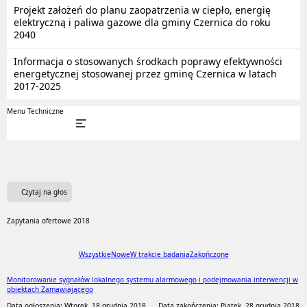
Projekt założeń do planu zaopatrzenia w ciepło, energię
elektryczną i paliwa gazowe dla gminy Czernica do roku
2040
Informacja o stosowanych środkach poprawy efektywności
energetycznej stosowanej przez gminę Czernica w latach
2017-2025
Menu Techniczne
Czytaj na głos
Zapytania ofertowe 2018
Wszystkie
Nowe
W trakcie badania
Zakończone
Monitorowanie sygnałów lokalnego systemu alarmowego i podejmowania interwencji w
obiektach Zamawiającego
Data ogłoszenia: Wtorek, 18 grudnia 2018
Data zakończenia: Piątek, 28 grudnia 2018