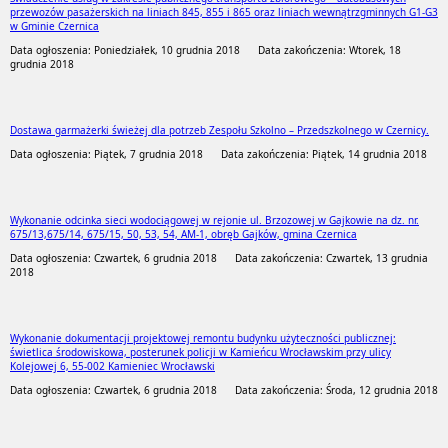
przewozów pasażerskich na liniach 845, 855 i 865 oraz liniach wewnątrzgminnych G1-G3
w Gminie Czernica
Data ogłoszenia: Poniedziałek, 10 grudnia 2018
Data zakończenia: Wtorek, 18
grudnia 2018
Dostawa garmażerki świeżej dla potrzeb Zespołu Szkolno – Przedszkolnego w Czernicy.
Data ogłoszenia: Piątek, 7 grudnia 2018
Data zakończenia: Piątek, 14 grudnia 2018
Wykonanie odcinka sieci wodociągowej w rejonie ul. Brzozowej w Gajkowie na dz. nr.
675/13,675/14, 675/15, 50, 53, 54, AM-1, obręb Gajków, gmina Czernica
Data ogłoszenia: Czwartek, 6 grudnia 2018
Data zakończenia: Czwartek, 13 grudnia
2018
Wykonanie dokumentacji projektowej remontu budynku użyteczności publicznej:
świetlica środowiskowa, posterunek policji w Kamieńcu Wrocławskim przy ulicy
Kolejowej 6, 55-002 Kamieniec Wrocławski
Data ogłoszenia: Czwartek, 6 grudnia 2018
Data zakończenia: Środa, 12 grudnia 2018