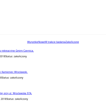
Wszystkie
Nowe
W trakcie badania
Zakończone
 rekreacyjne Gminy Czernica.
 2018
Status: zakończony
i Kamieniec Wrocławski.
18
Status: zakończony
ej przy ul. Wrocławska 97A.
 2018
Status: zakończony