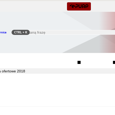
CTRL
+ K
rnica
Szukaj
Rada Seniorów Gminy Czernica
Sołectwa
a ofertowe 2018