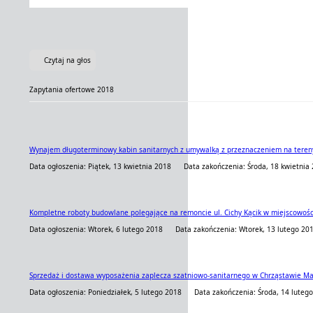
Czytaj na głos
Zapytania ofertowe 2018
Wynajem długoterminowy kabin sanitarnych z umywalką z przeznaczeniem na tereny
Data ogłoszenia: Piątek, 13 kwietnia 2018
Data zakończenia: Środa, 18 kwietnia
Kompletne roboty budowlane polegające na remoncie ul. Cichy Kącik w miejscowośc
Data ogłoszenia: Wtorek, 6 lutego 2018
Data zakończenia: Wtorek, 13 lutego 20
Sprzedaż i dostawa wyposażenia zaplecza szatniowo-sanitarnego w Chrząstawie Mał
Data ogłoszenia: Poniedziałek, 5 lutego 2018
Data zakończenia: Środa, 14 lutego