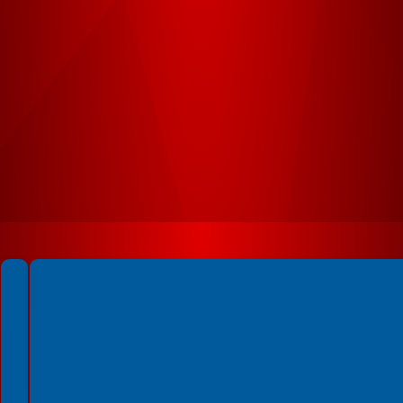
Spełniamy standardy WCAG 2.2
Spełniamy standardy W3C