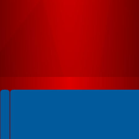
Spełniamy standardy WCAG 2.2
Spełniamy standardy W3C