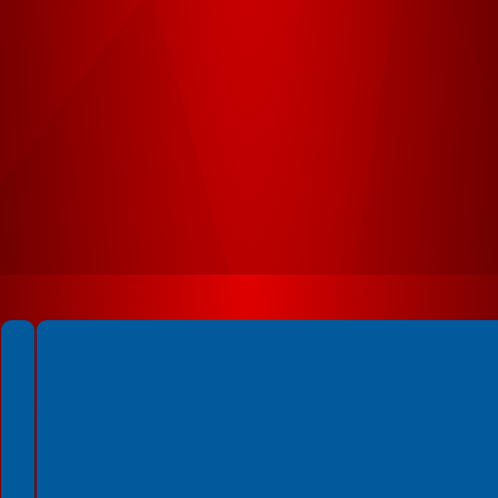
Spełniamy standardy WCAG 2.2
Spełniamy standardy W3C