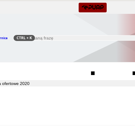
CTRL
+ K
rnica
Szukaj
Rada Seniorów Gminy Czernica
Sołectwa
a ofertowe 2020