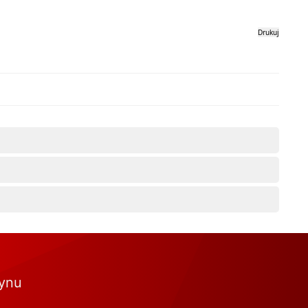
Drukuj
tynu