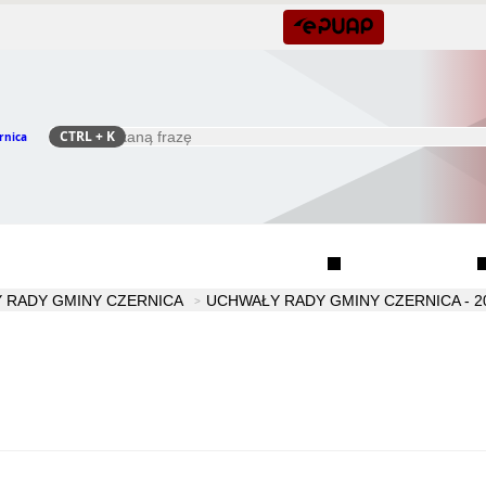
CTRL
+ K
rnica
Szukaj
Rada Seniorów Gminy Czernica
Sołectwa
 RADY GMINY CZERNICA
UCHWAŁY RADY GMINY CZERNICA - 2