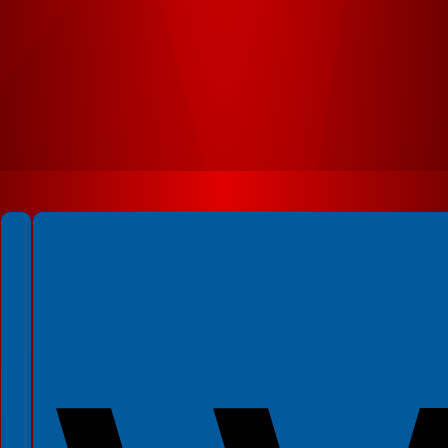
Spełniamy standardy WCAG 2.2
Spełniamy standardy W3C