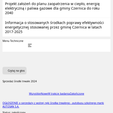
Projekt założeń do planu zaopatrzenia w ciepło, energię
elektryczną i paliwa gazowe dla gminy Czernica do roku
2040
Informacja o stosowanych środkach poprawy efektywności
energetycznej stosowanej przez gminę Czernica w latach
2017-2025
Menu Techniczne
Czytaj na głos
Sprzedaż środki trwałe 2024
Wszystkie
Nowe
W trakcie badania
Zakończone
OGŁOSZENIE o sprzedaży z wolnej ręki środka trwałego - autobusu szkolnego marki
AUTOSAN S.A.
Status: zakończony