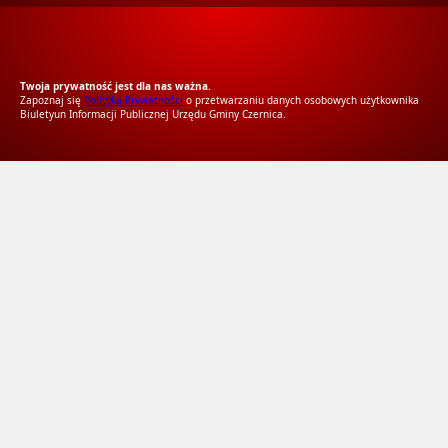
RODO Zgodne
RODO przyjazne narzędzia
Twoja prywatność jest dla nas ważna.
Zapoznaj się
Polityką Prywatności
o przetwarzaniu danych osobowych użytkownika
Biuletyun Informacji Publicznej Urzędu Gminy Czernica.