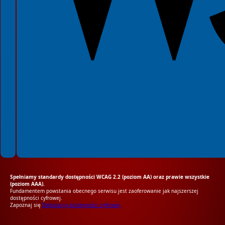
Spełniamy standardy dostępności WCAG 2.2 (poziom AA) oraz prawie wszystkie
(poziom AAA).
Fundamentem powstania obecnego serwisu jest zaoferowanie jak najszerszej
dostępności cyfrowej.
Zapoznaj się
Deklaracją dostępności cyfrowej.